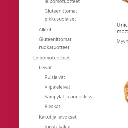
leipomotuotteet
Gluteenittomat
pikkusuolaiset
Unic
Allerit
mozz
Gluteenittomat
Myynt
ruokatuotteet
Leipomotuotteet
Leivät
Ruisleivät
Viipaleleivät
Sämpylät ja annosleivät
Rieskat
Kakut ja leivokset
Juustokakut