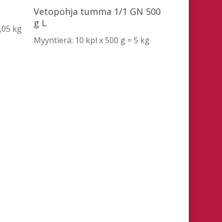
Lue Lisää
Vetopohja tumma 1/1 GN 500
g L
4,05 kg
Myyntierä: 10 kpl x 500 g = 5 kg