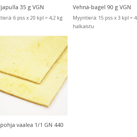
Lue Lisää
Lue Lisää
ljapulla 35 g VGN
Vehnä-bagel 90 g VGN
ierä: 6 pss x 20 kpl = 4,2 kg
Myyntierä: 15 pss x 3 kpl = 
halkaistu
Lue Lisää
pohja vaalea 1/1 GN 440