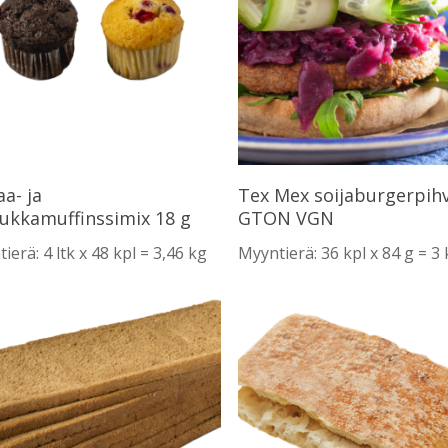
Lue Lisää
Lue Lisää
aa- ja
Tex Mex soijaburgerpihv
ukkamuffinssimix 18 g
GTON VGN
ierä: 4 ltk x 48 kpl = 3,46 kg
Myyntierä: 36 kpl x 84 g = 3