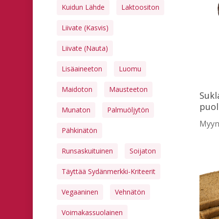
Kuidun Lähde
Laktoositon
Liivate (kasvis)
Liivate (nauta)
Lisäaineeton
Luomu
Hit enter to search or ESC to close
Maidoton
Mausteeton
Sukl
puol
Munaton
Palmuöljytön
Myynt
Pähkinätön
Runsaskuituinen
Soijaton
Täyttää Sydänmerkki-Kriteerit
Vegaaninen
Vehnätön
Voimakassuolainen