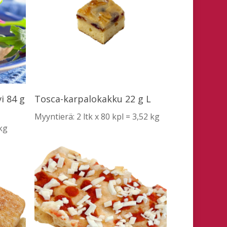
Lue Lisää
i 84 g
Tosca-karpalokakku 22 g L
Myyntierä: 2 ltk x 80 kpl = 3,52 kg
 kg