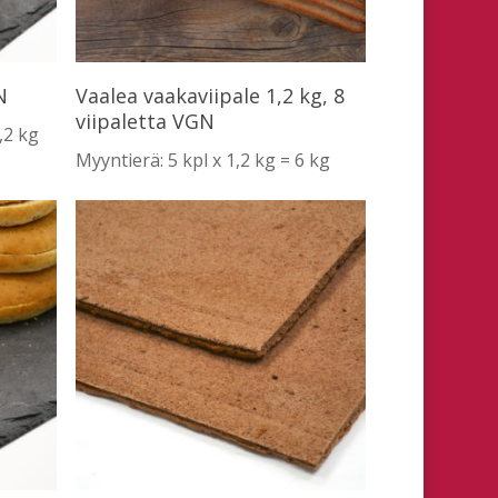
Lue Lisää
N
Vaalea vaakaviipale 1,2 kg, 8
viipaletta VGN
,2 kg
Myyntierä: 5 kpl x 1,2 kg = 6 kg