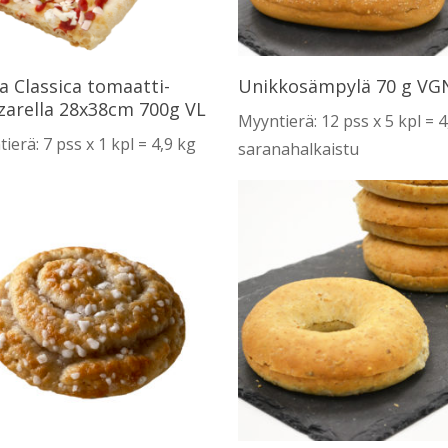
Lue Lisää
Lue Lisää
a Classica tomaatti-
Unikkosämpylä 70 g VG
arella 28x38cm 700g VL
Myyntierä: 12 pss x 5 kpl = 4
ierä: 7 pss x 1 kpl = 4,9 kg
saranahalkaistu