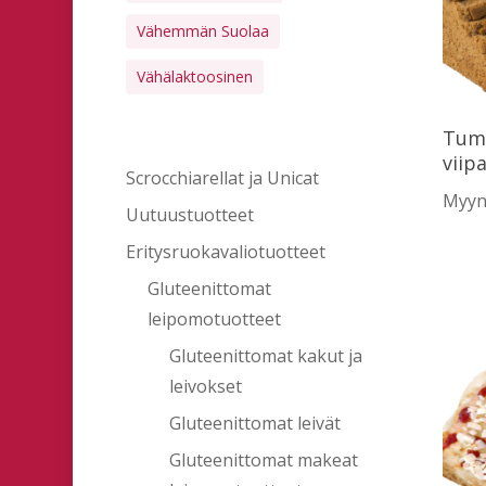
Vähemmän Suolaa
Vähälaktoosinen
Tumm
viip
Scrocchiarellat ja Unicat
Myynt
Uutuustuotteet
Eritysruokavaliotuotteet
Gluteenittomat
leipomotuotteet
Gluteenittomat kakut ja
leivokset
Gluteenittomat leivät
Gluteenittomat makeat