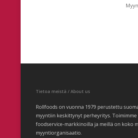
Myynt
Tietoa meistä / About us
Rollfoods on vuonna 1979 perustettu suom
myyntiin keskittynyt perheyritys. Toimimm
foodservice-markkinoilla ja meillä on koko 
myyntiorganisaatio.