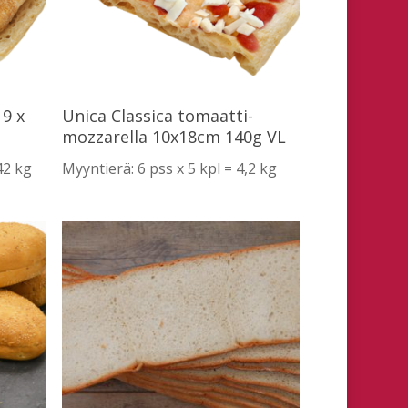
Lue Lisää
 9 x
Unica Classica tomaatti-
mozzarella 10x18cm 140g VL
42 kg
Myyntierä: 6 pss x 5 kpl = 4,2 kg