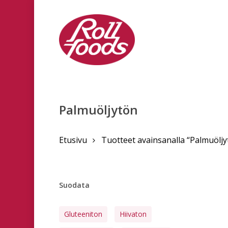
Skip
to
main
content
Palmuöljytön
Etusivu
Tuotteet avainsanalla “Palmuöljy
Suodata
Gluteeniton
Hiivaton