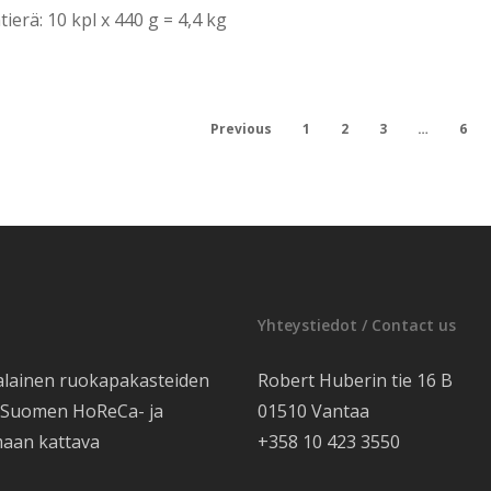
ierä: 10 kpl x 440 g = 4,4 kg
Previous
1
2
3
…
6
Yhteystiedot / Contact us
alainen ruokapakasteiden
Robert Huberin tie 16 B
e Suomen HoReCa- ja
01510 Vantaa
maan kattava
+358 10 423 3550