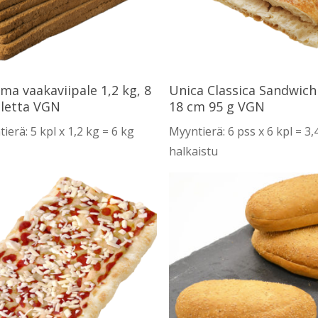
Lue Lisää
Lue Lisää
a vaakaviipale 1,2 kg, 8
Unica Classica Sandwich
aletta VGN
18 cm 95 g VGN
ierä: 5 kpl x 1,2 kg = 6 kg
Myyntierä: 6 pss x 6 kpl = 3,
halkaistu