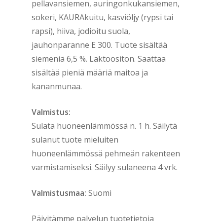
pellavansiemen, auringonkukansiemen,
sokeri, KAURAkuitu, kasviöljy (rypsi tai
rapsi), hiiva, jodioitu suola,
jauhonparanne E 300. Tuote sisältää
siemeniä 6,5 %. Laktoositon. Saattaa
sisältää pieniä määriä maitoa ja
kananmunaa.
Valmistus:
Sulata huoneenlämmössä n. 1 h. Säilytä
sulanut tuote mieluiten
huoneenlämmössä pehmeän rakenteen
varmistamiseksi. Säilyy sulaneena 4 vrk.
Valmistusmaa:
Suomi
Päivitämme palvelun tuotetietoja