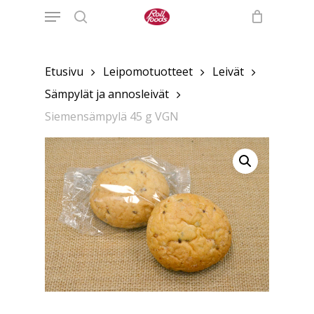
Menu
Skip
to
search
main
content
Etusivu
Leipomotuotteet
Leivät
Sämpylät ja annosleivät
Siemensämpylä 45 g VGN