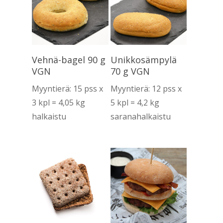
Lue Lisää
Lue Lisää
Vehnä-bagel 90 g
Unikkosämpylä
VGN
70 g VGN
Myyntierä: 15 pss x
Myyntierä: 12 pss x
3 kpl = 4,05 kg
5 kpl = 4,2 kg
halkaistu
saranahalkaistu