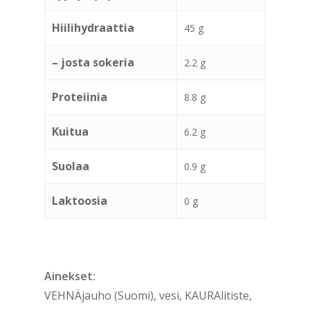
Hiilihydraattia
45 g
– josta sokeria
2.2 g
Proteiinia
8.8 g
Kuitua
6.2 g
Suolaa
0.9 g
Laktoosia
0 g
Ainekset:
VEHNÄjauho (Suomi), vesi, KAURAlitiste,