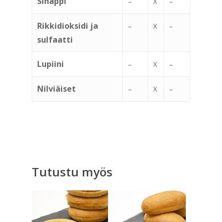
Sinappi
–
X
–
Rikkidioksidi ja
–
X
–
sulfaatti
Lupiini
–
X
–
Nilviäiset
–
X
–
Tutustu myös