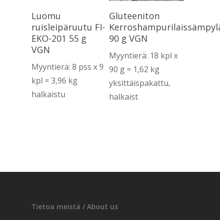
Lue Lisää
Lue Lisää
Luomu
Gluteeniton
ruisleipäruutu FI-
Kerroshampurilaissämpyl
EKO-201 55 g
90 g VGN
VGN
Myyntierä: 18 kpl x
Myyntierä: 8 pss x 9
90 g = 1,62 kg
kpl = 3,96 kg
yksittäispakattu,
halkaistu
halkaist
Tietoa meistä / About us