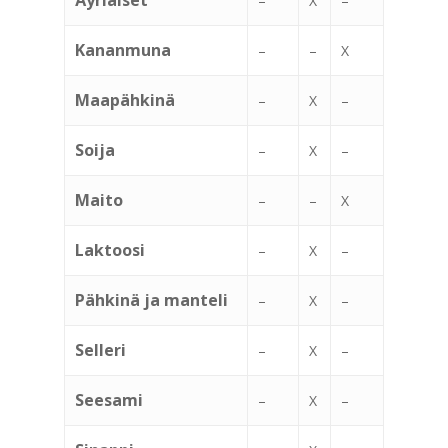
Äyriäiset
–
X
–
Kananmuna
–
–
X
Maapähkinä
–
X
–
Soija
–
X
–
Maito
–
–
X
Laktoosi
–
X
–
Pähkinä ja manteli
–
X
–
Selleri
–
X
–
Seesami
–
X
–