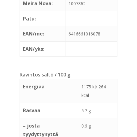
Meira Nova:
1007862
Patu:
EAN/me:
6416661016078
EAN/yks:
Ravintosisältö / 100 g:
Energiaa
1175 kJ/ 264
kcal
Rasvaa
5.7 g
– josta
0.6 g
tyydyttynyttä