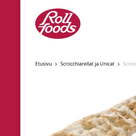
Skip
to
main
content
Etusivu
Scrocchiarellat ja Unicat
Scroc