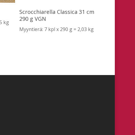
Lue Lisää
N
Scrocchiarella Classica 31 cm
290 g VGN
25 kg
Myyntierä: 7 kpl x 290 g = 2,03 kg