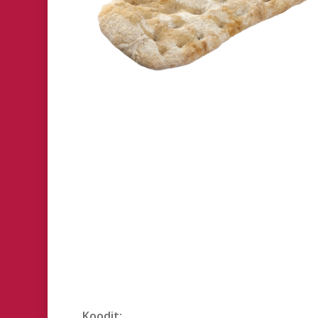
Hit enter to search or ESC to close
Koodit: