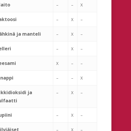
aito
–
–
X
aktoosi
–
X
–
ähkinä ja manteli
–
X
–
elleri
–
X
–
eesami
X
–
–
inappi
–
–
X
ikkidioksidi ja
–
X
–
ulfaatti
upiini
–
X
–
ilviäiset
–
X
–