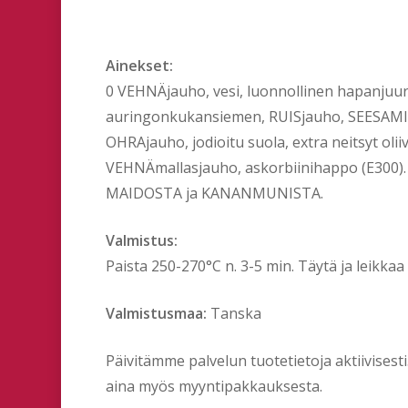
Ainekset:
0 VEHNÄjauho, vesi, luonnollinen hapanjuu
auringonkukansiemen, RUISjauho, SEESAMI
OHRAjauho, jodioitu suola, extra neitsyt olii
VEHNÄmallasjauho, askorbiinihappo (E300).
MAIDOSTA ja KANANMUNISTA.
Valmistus:
Paista 250-270°C n. 3-5 min. Täytä ja leikkaa 
Valmistusmaa:
Tanska
Päivitämme palvelun tuotetietoja aktiivises
aina myös myyntipakkauksesta.