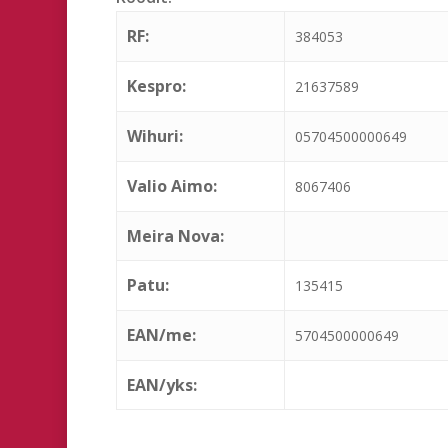
RF:
384053
Kespro:
21637589
Wihuri:
05704500000649
Valio Aimo:
8067406
Meira Nova:
Patu:
135415
EAN/me:
5704500000649
EAN/yks: