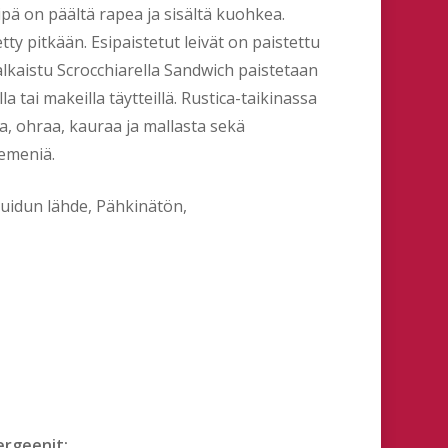
pä on päältä rapea ja sisältä kuohkea.
tty pitkään. Esipaistetut leivät on paistettu
alkaistu Scrocchiarella Sandwich paistetaan
la tai makeilla täytteillä. Rustica-taikinassa
sta, ohraa, kauraa ja mallasta sekä
emeniä.
uidun lähde, Pähkinätön,
ergeenit: