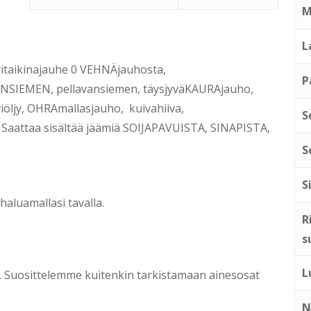
M
L
ritaikinajauhe 0 VEHNÄjauhosta,
P
NSIEMEN, pellavansiemen, täysjyväKAURAjauho,
viöljy, OHRAmallasjauho, kuivahiiva,
S
 Saattaa sisältää jäämiä SOIJAPAVUISTA, SINAPISTA,
S
S
haluamallasi tavalla.
R
s
L
ti. Suosittelemme kuitenkin tarkistamaan ainesosat
N