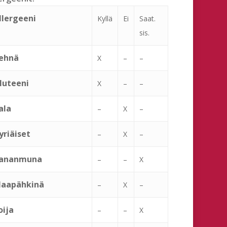
llergeeni
Kyllä
Ei
Saat.
sis.
ehnä
X
–
–
luteeni
X
–
–
ala
–
X
–
yriäiset
–
X
–
ananmuna
–
–
X
aapähkinä
–
X
–
oija
–
–
X