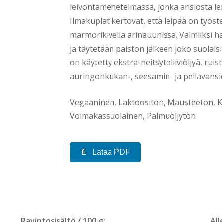
leivontamenetelmässä, jonka ansiosta lei
Ilmakuplat kertovat, että leipää on työste
marmorikivellä arinauunissa. Valmiiksi h
ja täytetään paiston jälkeen joko suolaisil
on käytetty ekstra-neitsytoliiviöljyä, rui
auringonkukan-, seesamin- ja pellavansi
Vegaaninen, Laktoositon, Mausteeton, K
Voimakassuolainen, Palmuöljytön
Lataa PDF
Ravintosisältö / 100 g:
All