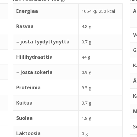
Energiaa
A
1054 kJ/ 250 kcal
Rasvaa
4.8 g
V
– josta tyydyttynyttä
0.7 g
G
Hiilihydraattia
44 g
K
– josta sokeria
0.9 g
Ä
Proteiinia
9.5 g
K
Kuitua
3.7 g
M
Suolaa
1.8 g
S
Laktoosia
0 g