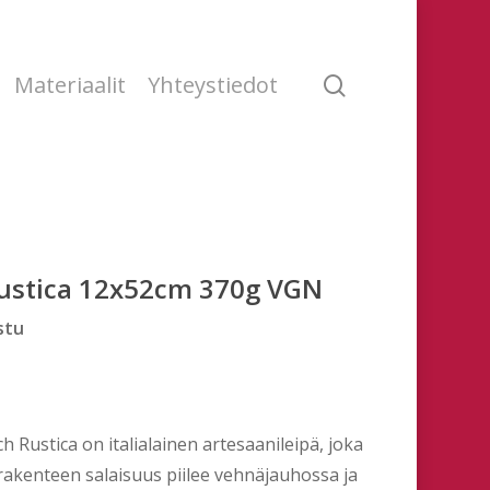
search
Materiaalit
Yhteystiedot
Rustica 12x52cm 370g VGN
stu
h Rustica on italialainen artesaanileipä, joka
rakenteen salaisuus piilee vehnäjauhossa ja