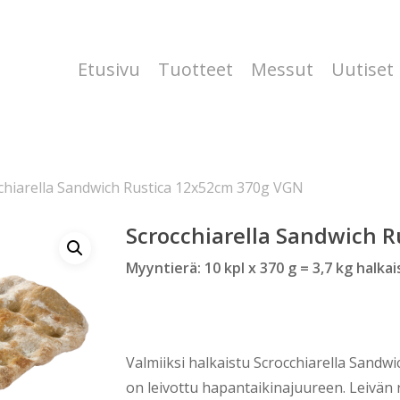
Etusivu
Tuotteet
Messut
Uutiset
chiarella Sandwich Rustica 12x52cm 370g VGN
Scrocchiarella Sandwich 
Myyntierä: 10 kpl x 370 g = 3,7 kg halkai
Valmiiksi halkaistu Scrocchiarella Sandwic
on leivottu hapantaikinajuureen. Leivän 