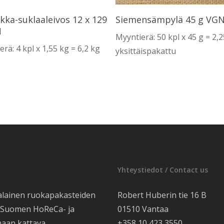
Lue Lisää
Lue Lisää
kka-suklaaleivos 12 x 129
Siemensämpylä 45 g VG
N
Myyntierä: 50 kpl x 45 g = 2,
rä: 4 kpl x 1,55 kg = 6,2 kg
yksittäispakattu
Yhteystiedot / Contact us
alainen ruokapakasteiden
Robert Huberin tie 16 B
e Suomen HoReCa- ja
01510 Vantaa
maan kattava
+358 10 423 3550