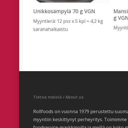
Lue Lisää
Unikkosämpylä 70 g VGN
Mansi
g VG
Myyntierä: 12 pss x 5 kpl = 4,2 kg
Myyntie
saranahalkaistu
Tietoa meistä / About us
Rollfoods on vuonna 1979 perustettu suom
myyntiin keskittynyt perheyritys. Toimimm
foodservice-markkinoilla ja meillä on koko 