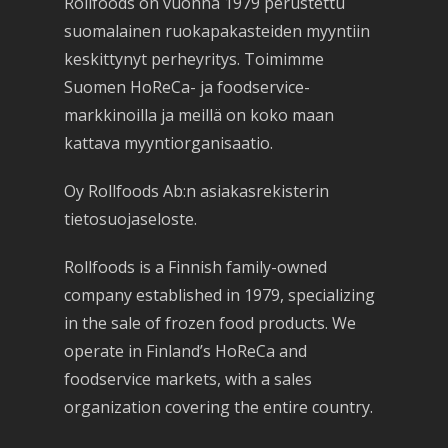
Rollfoods on vuonna 1979 perustettu
suomalainen ruokapakasteiden myyntiin
keskittynyt perheyritys. Toimimme
Suomen HoReCa- ja foodservice-
markkinoilla ja meillä on koko maan
kattava myyntiorganisaatio.
Oy Rollfoods Ab:n asiakasrekisterin
tietosuojaseloste.
Rollfoods is a Finnish family-owned
company established in 1979, specializing
in the sale of frozen food products. We
operate in Finland’s HoReCa and
foodservice markets, with a sales
organization covering the entire country.