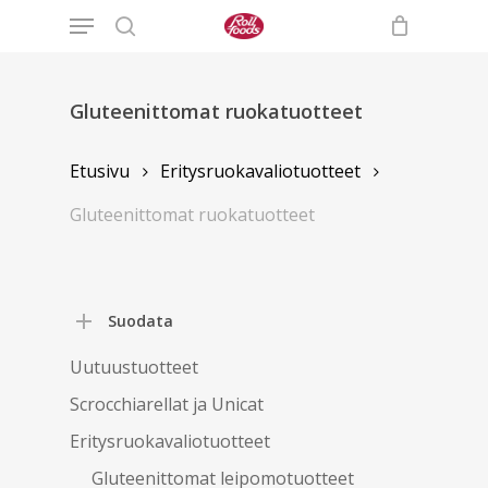
Menu
Skip
to
search
main
content
Gluteenittomat ruokatuotteet
Etusivu
Eritysruokavaliotuotteet
Gluteenittomat ruokatuotteet
Suodata
Uutuustuotteet
Scrocchiarellat ja Unicat
Eritysruokavaliotuotteet
Gluteenittomat leipomotuotteet