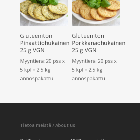
Lue Lisää
Lue Lisää
Gluteeniton
Gluteeniton
Pinaattiohukainen
Porkkanaohukainen
25 g VGN
25 g VGN
Myyntierä: 20 pss x
Myyntierä: 20 pss x
5 kpl = 2,5 kg
5 kpl = 2,5 kg
annospakattu
annospakattu
Tietoa meistä / About us