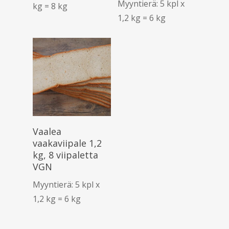
Myyntierä: 5 kpl x
kg = 8 kg
1,2 kg = 6 kg
Lue Lisää
Vaalea
vaakaviipale 1,2
kg, 8 viipaletta
VGN
Myyntierä: 5 kpl x
1,2 kg = 6 kg