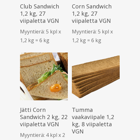
Lue Lisää
Lue Lisää
Club Sandwich
Corn Sandwich
1,2 kg, 27
1,2 kg, 27
viipaletta VGN
viipaletta VGN
Myyntierä: 5 kpl x
Myyntierä: 5 kpl x
1,2 kg = 6 kg
1,2 kg = 6 kg
Lue Lisää
Lue Lisää
Jätti Corn
Tumma
Sandwich 2 kg, 22
vaakaviipale 1,2
viipaletta VGN
kg, 8 viipaletta
VGN
Myyntierä: 4 kpl x 2