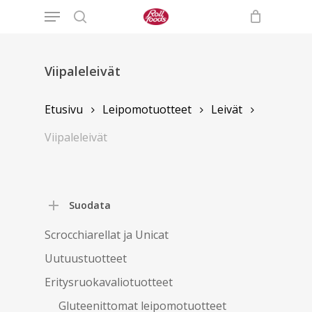
Menu
Skip
to
search
main
content
Viipaleleivät
Etusivu
Leipomotuotteet
Leivät
Viipaleleivät
Suodata
Scrocchiarellat ja Unicat
Uutuustuotteet
Eritysruokavaliotuotteet
Gluteenittomat leipomotuotteet