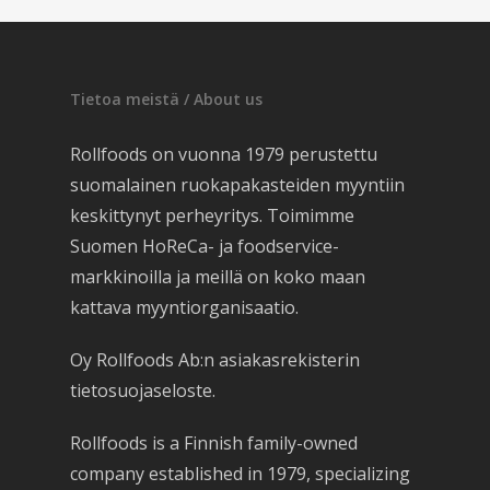
Tietoa meistä / About us
Rollfoods on vuonna 1979 perustettu
suomalainen ruokapakasteiden myyntiin
keskittynyt perheyritys. Toimimme
Suomen HoReCa- ja foodservice-
markkinoilla ja meillä on koko maan
kattava myyntiorganisaatio.
Oy Rollfoods Ab:n asiakasrekisterin
tietosuojaseloste.
Rollfoods is a Finnish family-owned
company established in 1979, specializing