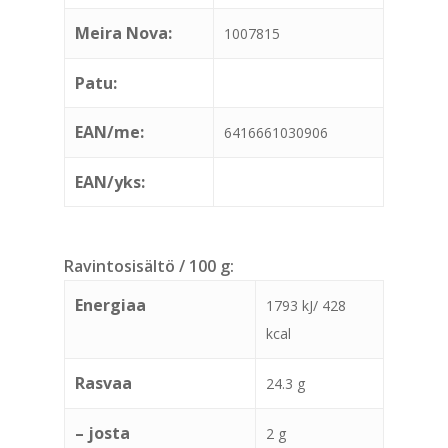
Meira Nova:
1007815
Patu:
EAN/me:
6416661030906
EAN/yks:
Ravintosisältö / 100 g:
Energiaa
1793 kJ/ 428
kcal
Rasvaa
24.3 g
– josta
2 g