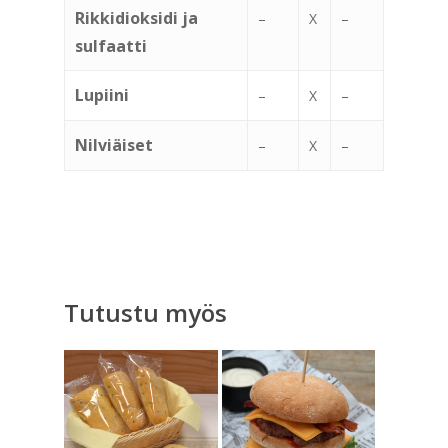
Rikkidioksidi ja
–
X
–
sulfaatti
Lupiini
–
X
–
Nilviäiset
–
X
–
Tutustu myös