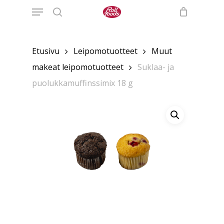
Menu
Skip
to
search
main
content
Etusivu
Leipomotuotteet
Muut
makeat leipomotuotteet
Suklaa- ja
puolukkamuffinssimix 18 g