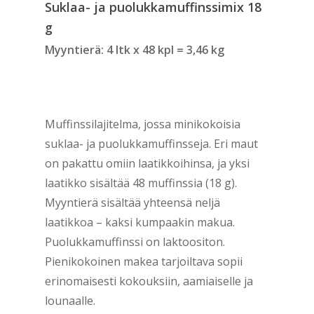
Suklaa- ja puolukkamuffinssimix 18
g
Myyntierä: 4 ltk x 48 kpl = 3,46 kg
Muffinssilajitelma, jossa minikokoisia
suklaa- ja puolukkamuffinsseja. Eri maut
on pakattu omiin laatikkoihinsa, ja yksi
laatikko sisältää 48 muffinssia (18 g).
Myyntierä sisältää yhteensä neljä
laatikkoa – kaksi kumpaakin makua.
Puolukkamuffinssi on laktoositon.
Pienikokoinen makea tarjoiltava sopii
erinomaisesti kokouksiin, aamiaiselle ja
lounaalle.