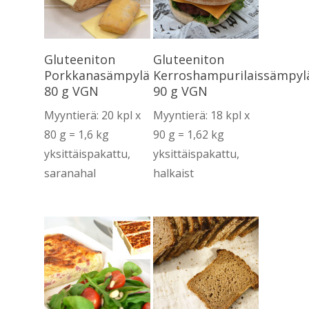
Lue Lisää
Lue Lisää
Gluteeniton
Gluteeniton
Porkkanasämpylä
Kerroshampurilaissämpyl
80 g VGN
90 g VGN
Myyntierä: 20 kpl x
Myyntierä: 18 kpl x
80 g = 1,6 kg
90 g = 1,62 kg
yksittäispakattu,
yksittäispakattu,
saranahal
halkaist