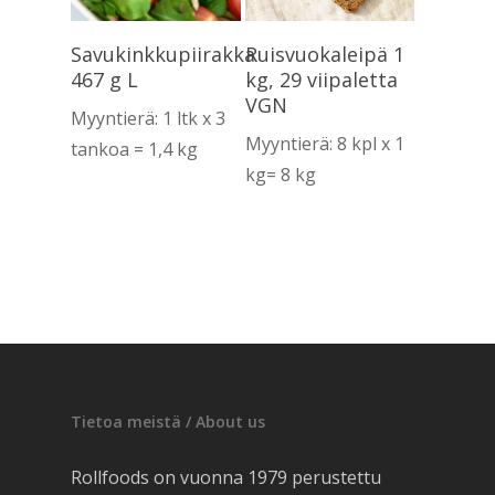
Lue Lisää
Lue Lisää
Savukinkkupiirakka
Ruisvuokaleipä 1
467 g L
kg, 29 viipaletta
VGN
Myyntierä: 1 ltk x 3
Myyntierä: 8 kpl x 1
tankoa = 1,4 kg
kg= 8 kg
Tietoa meistä / About us
Rollfoods on vuonna 1979 perustettu