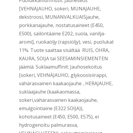
Puolukkamuffinssit: Jauheseos
[VEHNÄJAUHO, sokeri, MUNAJAUHE,
dekstroosi, MUNANVALKUAISjauhe,
porkkanajauhe, nostatusaineet (E450,
E500), säilöntäaine E202, suola, vanilja-
aromi], ruokaöljy (rapsiöljy), vesi, puolukat
11%. Tuote saattaa sisältää RUIS, OHRA,
KAURA, SOIJA tai SEESAMINSIEMENTEN
jäämiä. Suklaamuffinit: Jauhosekoitus
[sokeri, VEHNÄJAUHO, glykoosisiirappi,
vähärasvainen kaakaojauhe , HERAJAUHE,
suklaajauhe (kaakaomassa,
sokeri,vähärasvainen kaakaojauhe,
emulgointiaine (E322 SOIJA)),
kohotusaineet (E450, E500, E575), ei
hydrogenoitu palmurasva,