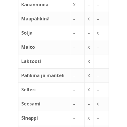
Kananmuna
X
–
–
Maapähkinä
–
X
–
Soija
–
–
X
Maito
–
X
–
Laktoosi
–
X
–
Pähkinä ja manteli
–
X
–
Selleri
–
X
–
Seesami
–
–
X
Sinappi
–
X
–