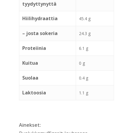
tyydyttynyttä
Hiilihydraattia
45.4 g
– josta sokeria
24.3 g
Proteiinia
6.1 g
Kuitua
0 g
Suolaa
0.4 g
Laktoosia
1.1 g
Ainekset: