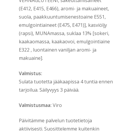
VEHNÄGLUTEENI, sakeuttamisaineet
(E412, E415, E466), aromi- ja makuaineet,
suola, paakkuuntumisenestoaine E551,
emulgointiaineet (E475, E471)], kasviöljy
(rapsi), MUNAmassa, suklaa 13% [sokeri,
kaakaomassa, kaakaovoi, emulgointiaine
E322 , luontainen vaniljan aromi- ja
makuaine].
Valmistus:
Sulata tuotetta jääkaapissa 4 tuntia ennen
tarjoilua. Säilyvyys 3 päivää.
Valmistusmaa:
Viro
Päivitämme palvelun tuotetietoja
aktiivisesti. Suosittelemme kuitenkin