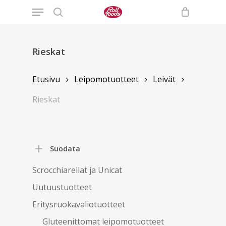
Menu
Skip
to
search
main
content
Rieskat
Etusivu
Leipomotuotteet
Leivät
Rieskat
Suodata
Scrocchiarellat ja Unicat
Uutuustuotteet
Eritysruokavaliotuotteet
Gluteenittomat leipomotuotteet