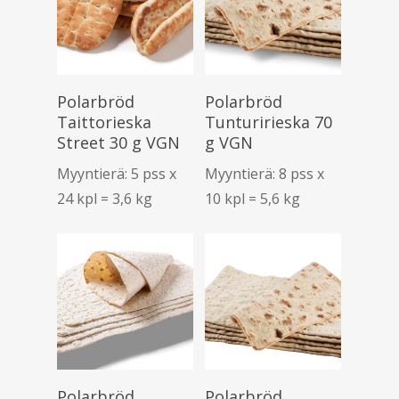
Lue Lisää
Lue Lisää
Polarbröd
Polarbröd
Taittorieska
Tunturirieska 70
Street 30 g VGN
g VGN
Myyntierä: 5 pss x
Myyntierä: 8 pss x
24 kpl = 3,6 kg
10 kpl = 5,6 kg
Lue Lisää
Lue Lisää
Polarbröd
Polarbröd