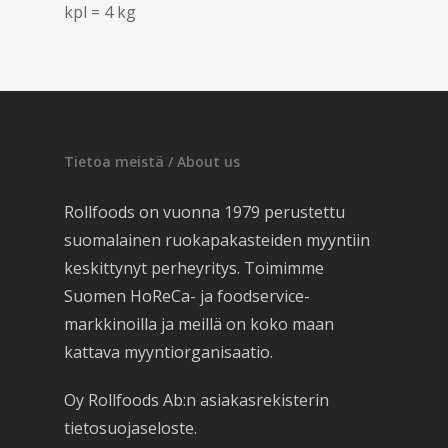
kpl = 4 kg
Tietoa meistä / About us
Rollfoods on vuonna 1979 perustettu
suomalainen ruokapakasteiden myyntiin
keskittynyt perheyritys. Toimimme
Suomen HoReCa- ja foodservice-
markkinoilla ja meillä on koko maan
kattava myyntiorganisaatio.
Oy Rollfoods Ab:n asiakasrekisterin
tietosuojaseloste.