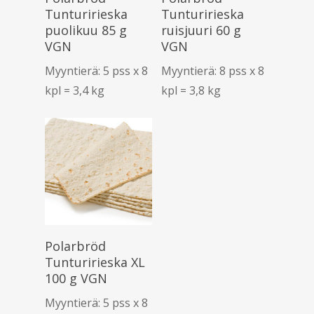
Tunturirieska
Tunturirieska
puolikuu 85 g
ruisjuuri 60 g
VGN
VGN
Myyntierä: 5 pss x 8
Myyntierä: 8 pss x 8
kpl = 3,4 kg
kpl = 3,8 kg
Lue Lisää
Polarbröd
Tunturirieska XL
100 g VGN
Myyntierä: 5 pss x 8