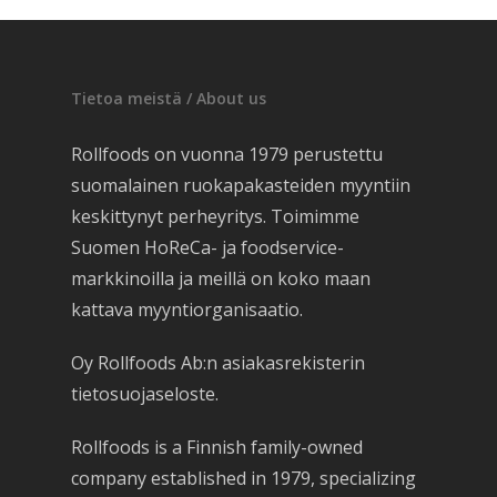
Tietoa meistä / About us
Rollfoods on vuonna 1979 perustettu
suomalainen ruokapakasteiden myyntiin
keskittynyt perheyritys. Toimimme
Suomen HoReCa- ja foodservice-
markkinoilla ja meillä on koko maan
kattava myyntiorganisaatio.
Oy Rollfoods Ab:n asiakasrekisterin
tietosuojaseloste.
Rollfoods is a Finnish family-owned
company established in 1979, specializing