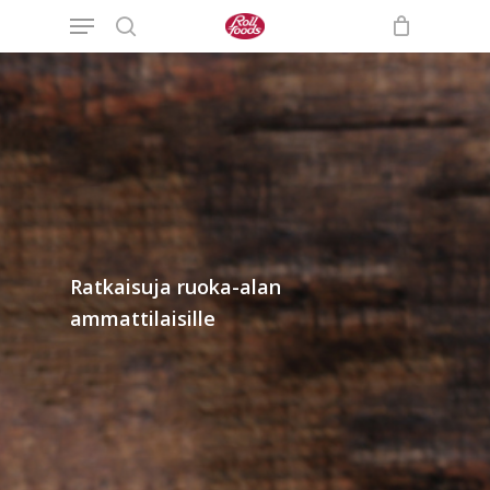
Menu
Skip
to
search
main
content
Ratkaisuja ruoka-alan
ammattilaisille