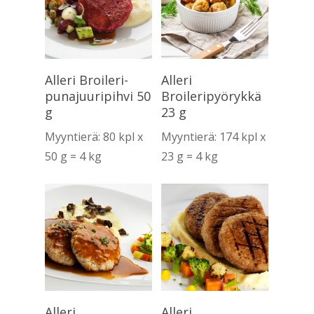
Lue Lisää
Lue Lisää
Alleri Broileri-
Alleri
punajuuripihvi 50
Broileripyörykkä
g
23 g
Myyntierä: 80 kpl x
Myyntierä: 174 kpl x
50 g = 4 kg
23 g = 4 kg
Lue Lisää
Lue Lisää
Alleri
Alleri