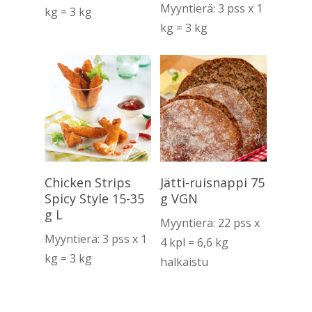
Myyntierä: 3 pss x 1
kg = 3 kg
kg = 3 kg
Lue Lisää
Lue Lisää
Chicken Strips
Jätti-ruisnappi 75
Spicy Style 15-35
g VGN
g L
Myyntierä: 22 pss x
Myyntierä: 3 pss x 1
4 kpl = 6,6 kg
kg = 3 kg
halkaistu