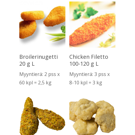
Lue Lisää
Lue Lisää
Broilerinugetti
Chicken Filetto
20 g L
100-120 g L
Myyntierä: 2 pss x
Myyntierä: 3 pss x
60 kpl = 2,5 kg
8-10 kpl = 3 kg