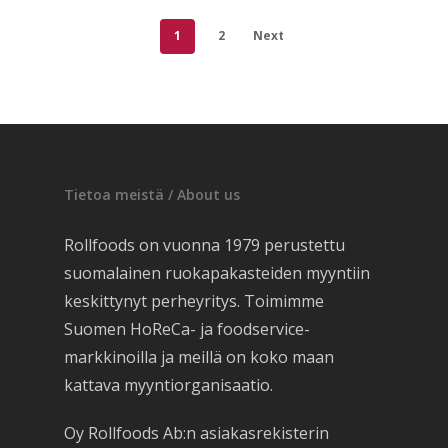
1
2
Next
Tietoa meistä / About us
Rollfoods on vuonna 1979 perustettu
suomalainen ruokapakasteiden myyntiin
keskittynyt perheyritys. Toimimme
Suomen HoReCa- ja foodservice-
markkinoilla ja meillä on koko maan
kattava myyntiorganisaatio.
Oy Rollfoods Ab:n asiakasrekisterin