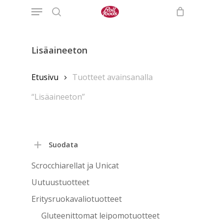
Menu
Skip
to
search
main
content
Lisäaineeton
Etusivu
Tuotteet avainsanalla
“Lisäaineeton”
Suodata
Scrocchiarellat ja Unicat
Uutuustuotteet
Eritysruokavaliotuotteet
Gluteenittomat leipomotuotteet