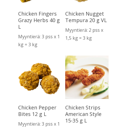
Lue Lisää
Lue Lisää
Chicken Fingers
Chicken Nugget
Grazy Herbs 40 g
Tempura 20 g VL
L
Myyntierä: 2 pss x
Myyntierä: 3 pss x 1
1,5 kg = 3 kg
kg = 3 kg
Lue Lisää
Lue Lisää
Chicken Pepper
Chicken Strips
Bites 12 g L
American Style
15-35 g L
Myyntierä: 3 pss x 1