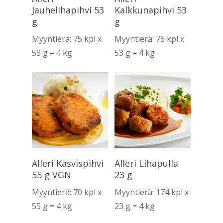
Jauhelihapihvi 53
Kalkkunapihvi 53
g
g
Myyntierä: 75 kpl x
Myyntierä: 75 kpl x
53 g = 4 kg
53 g = 4 kg
Lue Lisää
Lue Lisää
Alleri Kasvispihvi
Alleri Lihapulla
55 g VGN
23 g
Myyntierä: 70 kpl x
Myyntierä: 174 kpl x
55 g = 4 kg
23 g = 4 kg