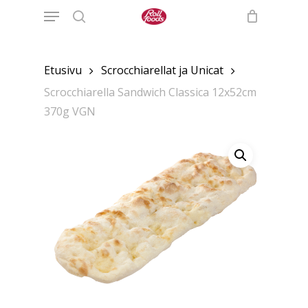
Menu
Skip
to
search
main
content
Etusivu
Scrocchiarellat ja Unicat
Scrocchiarella Sandwich Classica 12x52cm
370g VGN