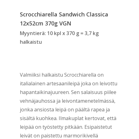
Scrocchiarella Sandwich Classica
12x52cm 370g VGN
Myyntierä: 10 kpl x 370 g = 3,7 kg
halkaistu
Valmiiksi halkaistu Scrocchiarella on
italialainen artesaanileipä joka on leivottu
hapantaikinajuureen. Sen salaisuus piilee
vehnäjauhossa ja leivontamenetelmässä,
jonka ansiosta leipä on päältä rapea ja
sisältä kuohkea. Ilmakuplat kertovat, että
leipää on työstetty pitkään. Esipaistetut
leivät on paistettu marmorikivellä