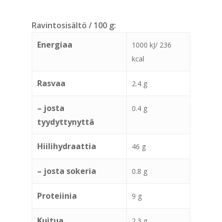
Ravintosisältö / 100 g:
Energiaa
1000 kJ/ 236
kcal
Rasvaa
2.4 g
– josta
0.4 g
tyydyttynyttä
Hiilihydraattia
46 g
– josta sokeria
0.8 g
Proteiinia
9 g
Kuitua
2.3 g