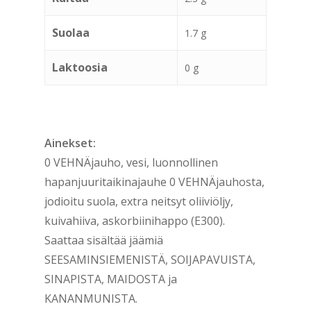
Suolaa
1.7 g
Laktoosia
0 g
Ainekset:
0 VEHNÄjauho, vesi, luonnollinen
hapanjuuritaikinajauhe 0 VEHNÄjauhosta,
jodioitu suola, extra neitsyt oliiviöljy,
kuivahiiva, askorbiinihappo (E300).
Saattaa sisältää jäämiä
SEESAMINSIEMENISTÄ, SOIJAPAVUISTA,
SINAPISTA, MAIDOSTA ja
KANANMUNISTA.