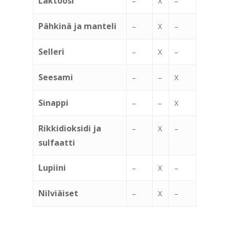
Laktoosi
–
X
–
Pähkinä ja manteli
–
X
–
Selleri
–
X
–
Seesami
–
–
X
Sinappi
–
–
X
Rikkidioksidi ja
–
X
–
sulfaatti
Lupiini
–
X
–
Nilviäiset
–
X
–