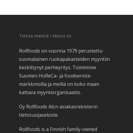
Tietoa meistä / About us
Rollfoods on vuonna 1979 perustettu
suomalainen ruokapakasteiden myyntiin
keskittynyt perheyritys. Toimimme
Suomen HoReCa- ja foodservice-
markkinoilla ja meillä on koko maan
kattava myyntiorganisaatio.
Oy Rollfoods Ab:n asiakasrekisterin
tietosuojaseloste.
Rollfoods is a Finnish family-owned