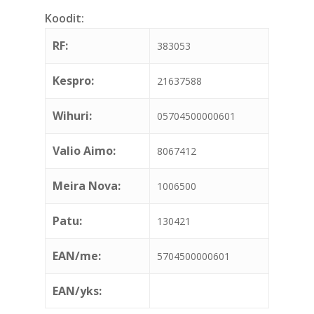
Koodit:
RF:
383053
Kespro:
21637588
Wihuri:
05704500000601
Valio Aimo:
8067412
Meira Nova:
1006500
Patu:
130421
EAN/me:
5704500000601
EAN/yks: