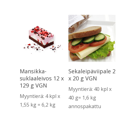
Lue Lisää
Lue Lisää
Mansikka-
Sekaleipäviipale 2
suklaaleivos 12 x
x 20 g VGN
129 g VGN
Myyntierä: 40 kpl x
Myyntierä: 4 kpl x
40 g= 1,6 kg
1,55 kg = 6,2 kg
annospakattu