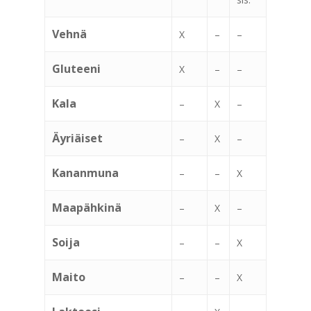
Vehnä
X
–
–
Gluteeni
X
–
–
Kala
–
X
–
Äyriäiset
–
X
–
Kananmuna
–
–
X
Maapähkinä
–
X
–
Soija
–
–
X
Maito
–
–
X