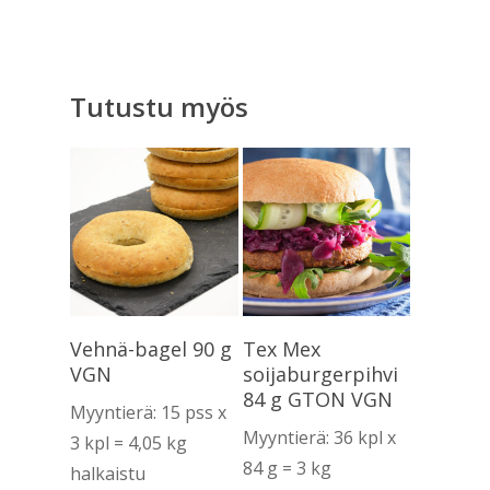
Tutustu myös
Lue Lisää
Lue Lisää
Vehnä-bagel 90 g
Tex Mex
VGN
soijaburgerpihvi
84 g GTON VGN
Myyntierä: 15 pss x
Myyntierä: 36 kpl x
3 kpl = 4,05 kg
84 g = 3 kg
halkaistu