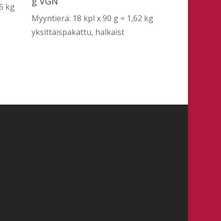
g VGN
25 kg
Myyntierä: 18 kpl x 90 g = 1,62 kg
yksittäispakattu, halkaist