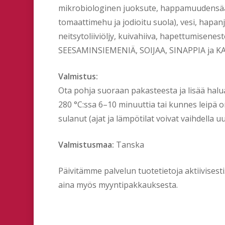
mikrobiologinen juoksute, happamuudensäätö
tomaattimehu ja jodioitu suola), vesi, hapan
neitsytoliiviöljy, kuivahiiva, hapettumisenes
SEESAMINSIEMENIÄ, SOIJAA, SINAPPIA ja
Valmistus:
Ota pohja suoraan pakasteesta ja lisää halu
280 °C:ssa 6–10 minuuttia tai kunnes leipä o
sulanut (ajat ja lämpötilat voivat vaihdella 
Valmistusmaa:
Tanska
Päivitämme palvelun tuotetietoja aktiivises
aina myös myyntipakkauksesta.