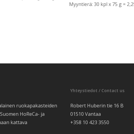
Myyntierä: 30 kpl x 75 g = 2,
Yhteystiedot / Contact us
alainen ruokapakasteiden
Robert Huberin tie 16 B
e Suomen HoReCa- ja
01510 Vantaa
maan kattava
+358 10 423 3550