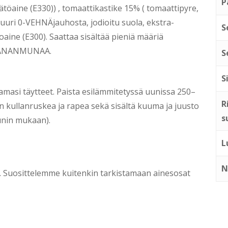
P
aine (E330)) , tomaattikastike 15% ( tomaattipyre,
juuri 0-VEHNÄjauhosta, jodioitu suola, ekstra-
S
toaine (E300). Saattaa sisältää pieniä määriä
 KANANMUNAA.
S
S
amasi täytteet. Paista esilämmitetyssä uunissa 250–
R
n kullanruskea ja rapea sekä sisältä kuuma ja juusto
s
uunin mukaan).
L
N
ti. Suosittelemme kuitenkin tarkistamaan ainesosat