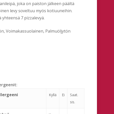
anileipä, joka on paiston jälkeen päältä
oinen levy soveltuu myös kotiuuneihin.
ä yhteensä 7 pizzalevyä.
ön, Voimakassuolainen, Palmuöljytön
ergeenit:
llergeeni
Kyllä
Ei
Saat.
sis.