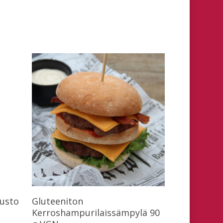
Lue Lisää
uusto
Gluteeniton
Kerroshampurilaissämpylä 90