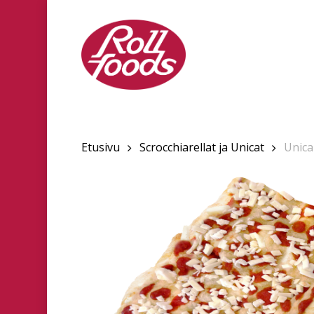
Skip
to
main
content
Etusivu
Scrocchiarellat ja Unicat
Unica