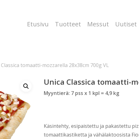
Etusivu
Tuotteet
Messut
Uutiset
 Classica tomaatti-mozzarella 28x38cm 700g VL
Unica Classica tomaatti-
Myyntierä: 7 pss x 1 kpl = 4,9 kg
Käsintehty, esipaistettu ja pakastettu pi
tomaattikastiketta ja vähälaktoosista Fio