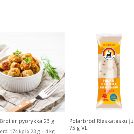
Lue Lisää
Lue Lisää
 Broileripyörykkä 23 g
Polarbröd Rieskatasku j
75 g VL
erä: 174 kpl x 23 g = 4 kg