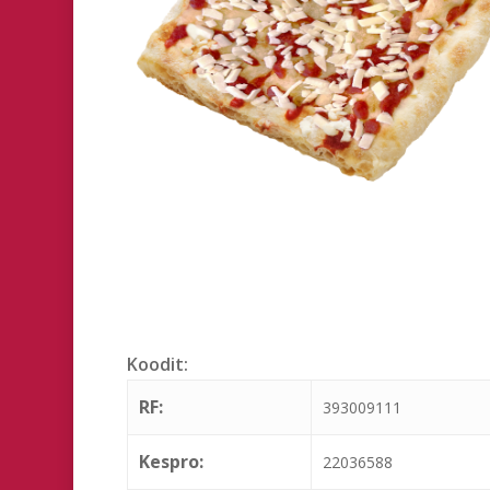
Hit enter to search or ESC to close
Koodit:
RF:
393009111
Kespro:
22036588