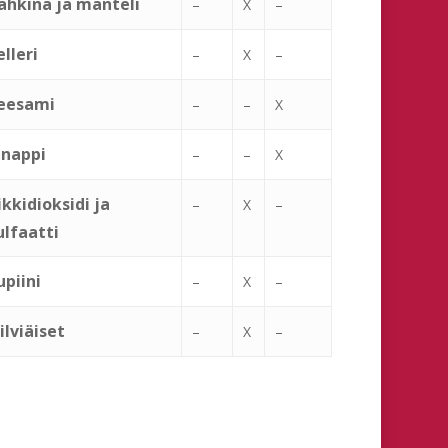
ähkinä ja manteli
–
X
–
elleri
–
X
–
eesami
–
–
X
inappi
–
–
X
ikkidioksidi ja
–
X
–
ulfaatti
upiini
–
X
–
ilviäiset
–
X
–