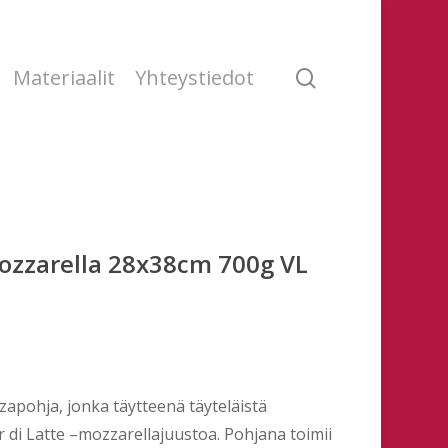
search
Materiaalit
Yhteystiedot
mozzarella 28x38cm 700g VL
zzapohja, jonka täytteenä täyteläistä
r di Latte –mozzarellajuustoa. Pohjana toimii