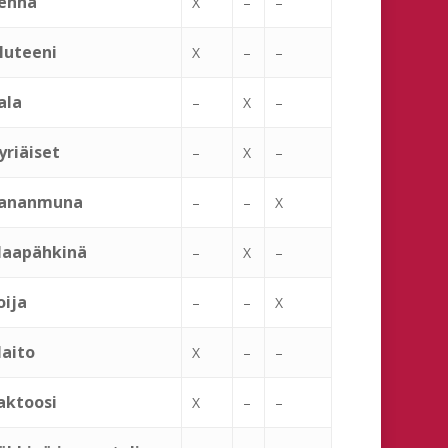
ehnä
X
–
–
luteeni
X
–
–
ala
–
X
–
yriäiset
–
X
–
ananmuna
–
–
X
aapähkinä
–
X
–
oija
–
–
X
aito
X
–
–
aktoosi
X
–
–