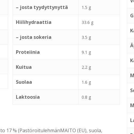
V
– josta tyydyttynyttä
1.5 g
G
Hiilihydraattia
33.6 g
K
– josta sokeria
3.5 g
Ä
Proteiinia
9.1 g
K
Kuitua
2.2 g
M
Suolaa
1.6 g
S
Laktoosia
0.8 g
M
L
sto 17 % (PastöroitulehmänMAITO (EU), suola,