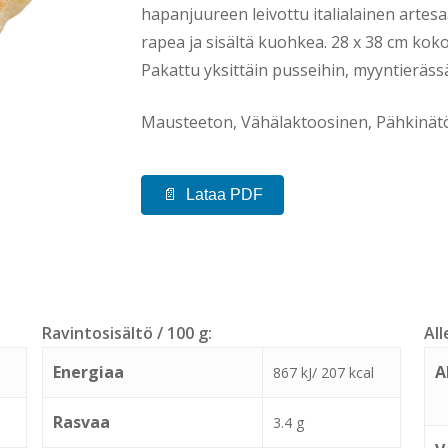
hapanjuureen leivottu italialainen artesa
rapea ja sisältä kuohkea. 28 x 38 cm kok
Pakattu yksittäin pusseihin, myyntieräss
Mausteeton, Vähälaktoosinen, Pähkinät
Lataa PDF
Ravintosisältö / 100 g:
All
Energiaa
A
867 kJ/ 207 kcal
Rasvaa
3.4 g