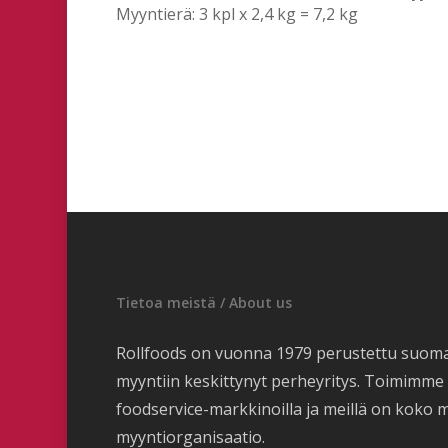
Myyntierä: 3 kpl x 2,4 kg = 7,2 kg
Tietoa meistä / About us
Rollfoods on vuonna 1979 perustettu suom
myyntiin keskittynyt perheyritys. Toimimm
foodservice-markkinoilla ja meillä on koko 
myyntiorganisaatio.