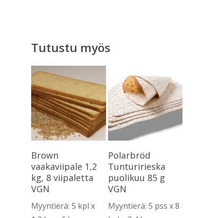
Tutustu myös
Lue Lisää
Lue Lisää
Brown
Polarbröd
vaakaviipale 1,2
Tunturirieska
kg, 8 viipaletta
puolikuu 85 g
VGN
VGN
Myyntierä: 5 kpl x
Myyntierä: 5 pss x 8