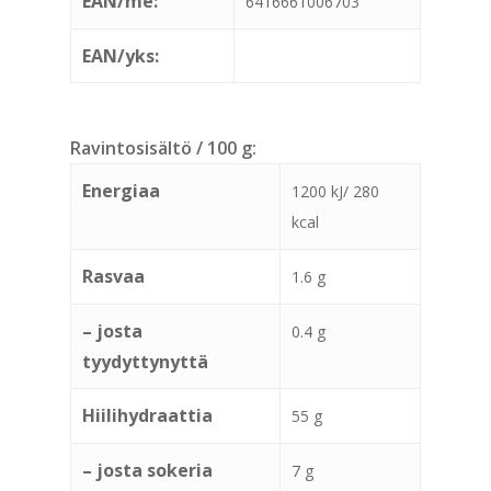
EAN/me:
6416661006703
EAN/yks:
Ravintosisältö / 100 g:
Energiaa
1200 kJ/ 280
kcal
Rasvaa
1.6 g
– josta
0.4 g
tyydyttynyttä
Hiilihydraattia
55 g
– josta sokeria
7 g