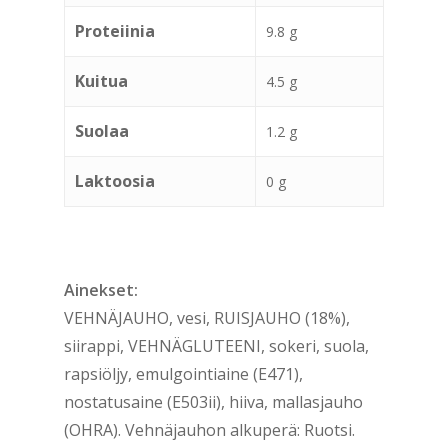
Proteiinia
9.8 g
Kuitua
4.5 g
Suolaa
1.2 g
Laktoosia
0 g
Ainekset:
VEHNÄJAUHO, vesi, RUISJAUHO (18%),
siirappi, VEHNÄGLUTEENI, sokeri, suola,
rapsiöljy, emulgointiaine (E471),
nostatusaine (E503ii), hiiva, mallasjauho
(OHRA). Vehnäjauhon alkuperä: Ruotsi.