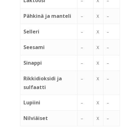
Laktoosi
–
X
–
Pähkinä ja manteli
–
X
–
Selleri
–
X
–
Seesami
–
X
–
Sinappi
–
X
–
Rikkidioksidi ja
–
X
–
sulfaatti
Lupiini
–
X
–
Nilviäiset
–
X
–