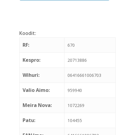
Koodit:
RF:
670
Kespro:
20713886
Wihuri:
06416661006703
Valio Aimo:
959940
Meira Nova:
1072269
Patu:
104455