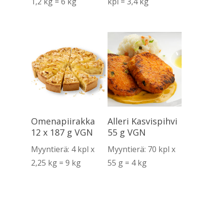
1,2 kg = 6 kg
kpl = 3,4 kg
Lue Lisää
Lue Lisää
Omenapiirakka
Alleri Kasvispihvi
12 x 187 g VGN
55 g VGN
Myyntierä: 4 kpl x
Myyntierä: 70 kpl x
2,25 kg = 9 kg
55 g = 4 kg