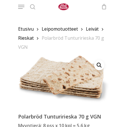
Menu
Skip
to
search
main
content
Etusivu
Leipomotuotteet
Leivät
Rieskat
Polarbröd Tunturirieska 70 g
VGN
Polarbröd Tunturirieska 70 g VGN
Myyntierä: 8 pss x 10 kpl = 5,6 kg