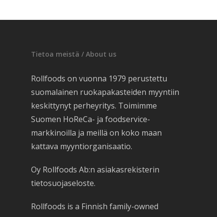
Tietoa meistä / About us
Rollfoods on vuonna 1979 perustettu
suomalainen ruokapakasteiden myyntiin
keskittynyt perheyritys. Toimimme
Suomen HoReCa- ja foodservice-
markkinoilla ja meillä on koko maan
kattava myyntiorganisaatio.
Oy Rollfoods Ab:n asiakasrekisterin
tietosuojaseloste.
Rollfoods is a Finnish family-owned