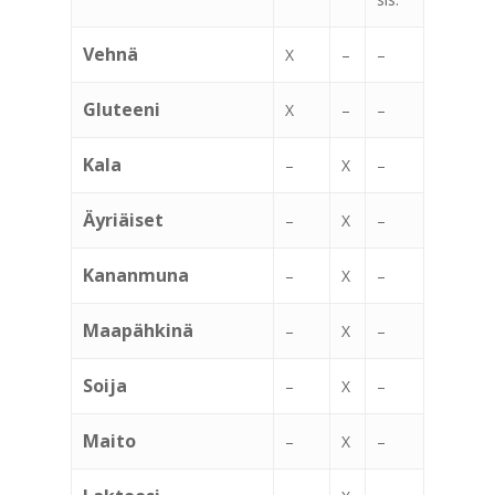
Vehnä
X
–
–
Gluteeni
X
–
–
Kala
–
X
–
Äyriäiset
–
X
–
Kananmuna
–
X
–
Maapähkinä
–
X
–
Soija
–
X
–
Maito
–
X
–