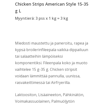
Chicken Strips American Style 15-35
g L
Myyntierä: 3 pss x 1 kg = 3 kg
Miedosti maustettu ja paneroitu, rapea ja
kypsä broilerinfileepala vaikka dippailuun
tai salaatteihin lämpöiseksi
komponentiksi. Fileenpala koko ja muoto
vaihtelee 15 g-35 g. Chicken stripsit
voidaan lämmittää pannulla, uunissa,
rasvakeittimessä tai Airfryerilla.
Laktoositon, Lisäaineeton, Pähkinätön,
Voimakassuolainen, Palmuöljytön