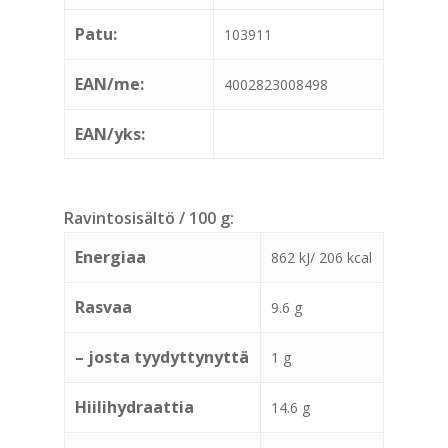
Patu:
103911
EAN/me:
4002823008498
EAN/yks:
Ravintosisältö / 100 g:
Energiaa
862 kJ/ 206 kcal
Rasvaa
9.6 g
– josta tyydyttynyttä
1 g
Hiilihydraattia
14.6 g