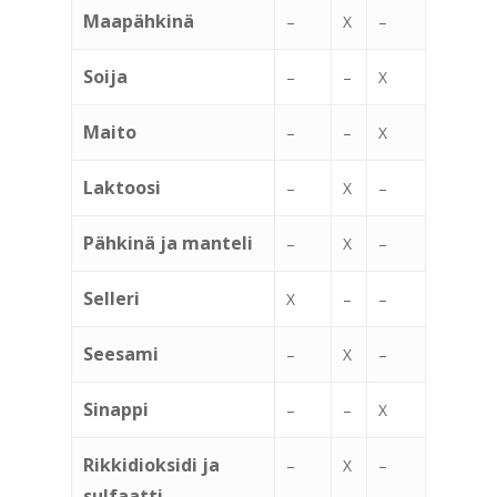
Maapähkinä
–
X
–
Soija
–
–
X
Maito
–
–
X
Laktoosi
–
X
–
Pähkinä ja manteli
–
X
–
Selleri
X
–
–
Seesami
–
X
–
Sinappi
–
–
X
Rikkidioksidi ja
–
X
–
sulfaatti