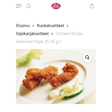
Menu
Skip
to
search
main
content
Etusivu
Ruokatuotteet
Siipikarjatuotteet
Chicken Strips
American Style 15-35 g L