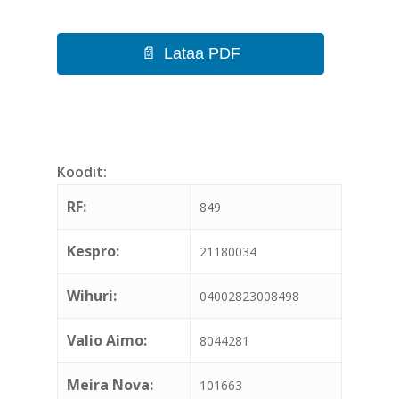
Lataa PDF
Koodit:
RF:
849
Kespro:
21180034
Wihuri:
04002823008498
Valio Aimo:
8044281
Meira Nova:
101663