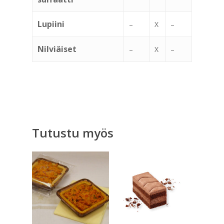
Lupiini
–
X
–
Nilviäiset
–
X
–
Tutustu myös