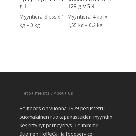
g L
129 g VGN
Myyntierä: 3 pss x 1
Myyntierä: 4 kpl x
kg = 3 kg
1,55 kg = 6,2 kg
Tietoa meistä / About us
Rollfoods on vuonna 1979 perustettu
suomalainen ruokapakasteiden myyntiin
keskittynyt perheyritys. Toimimme
Suomen HoReCa- ja foodservice-