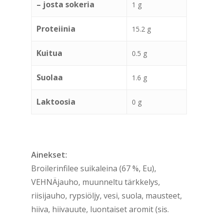
– josta sokeria
1 g
Proteiinia
15.2 g
Kuitua
0.5 g
Suolaa
1.6 g
Laktoosia
0 g
Ainekset:
Broilerinfilee suikaleina (67 %, Eu),
VEHNÄjauho, muunneltu tärkkelys,
riisijauho, rypsiöljy, vesi, suola, mausteet,
hiiva, hiivauute, luontaiset aromit (sis.