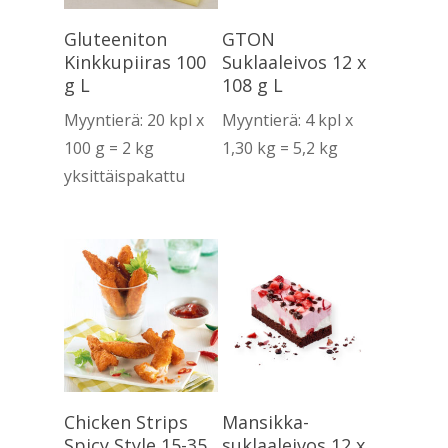
Lue Lisää
Lue Lisää
Gluteeniton
GTON
Kinkkupiiras 100
Suklaaleivos 12 x
g L
108 g L
Myyntierä: 20 kpl x
Myyntierä: 4 kpl x
100 g = 2 kg
1,30 kg = 5,2 kg
yksittäispakattu
Lue Lisää
Lue Lisää
Chicken Strips
Mansikka-
Spicy Style 15-35
suklaaleivos 12 x