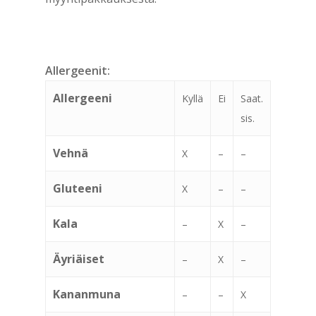
Allergeenit:
Allergeeni
Kyllä
Ei
Saat.
sis.
Vehnä
X
–
–
Gluteeni
X
–
–
Kala
–
X
–
Äyriäiset
–
X
–
Kananmuna
–
–
X