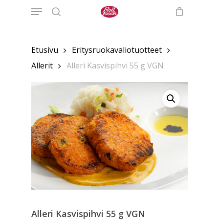
Menu
Skip
to
search
main
content
Etusivu
Eritysruokavaliotuotteet
Allerit
Alleri Kasvispihvi 55 g VGN
Alleri Kasvispihvi 55 g VGN