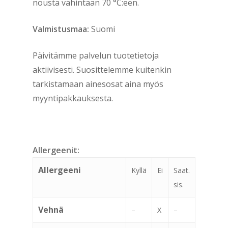
nousta vähintään 70 °C:een.
Valmistusmaa:
Suomi
Päivitämme palvelun tuotetietoja
aktiivisesti. Suosittelemme kuitenkin
tarkistamaan ainesosat aina myös
myyntipakkauksesta.
Allergeenit:
Allergeeni
Kyllä
Ei
Saat.
sis.
Vehnä
–
X
–