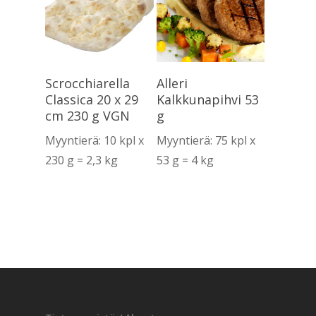
Lue Lisää
Lue Lisää
Scrocchiarella
Alleri
Classica 20 x 29
Kalkkunapihvi 53
cm 230 g VGN
g
Myyntierä: 10 kpl x
Myyntierä: 75 kpl x
230 g = 2,3 kg
53 g = 4 kg