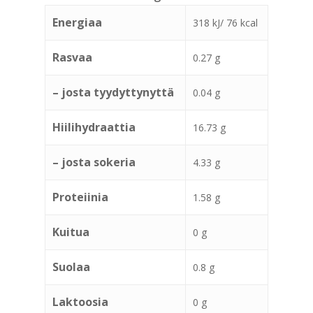
Energiaa
318 kJ/ 76 kcal
Rasvaa
0.27 g
– josta tyydyttynyttä
0.04 g
Hiilihydraattia
16.73 g
– josta sokeria
4.33 g
Proteiinia
1.58 g
Kuitua
0 g
Suolaa
0.8 g
Laktoosia
0 g