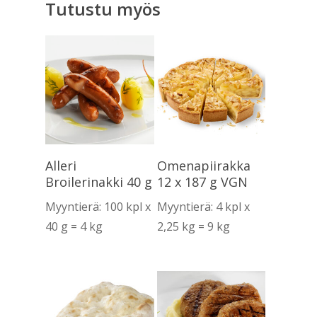
Tutustu myös
Lue Lisää
Lue Lisää
Alleri
Omenapiirakka
Broilerinakki 40 g
12 x 187 g VGN
Myyntierä: 100 kpl x
Myyntierä: 4 kpl x
40 g = 4 kg
2,25 kg = 9 kg