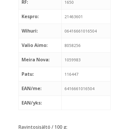
RF:
1650
Kespro:
21463601
Wihuri:
06416661016504
Valio Aimo:
8058256
Meira Nova:
1059983
Patu:
116447
EAN/me:
6416661016504
EAN/yks:
Ravintosisältö / 100 g: