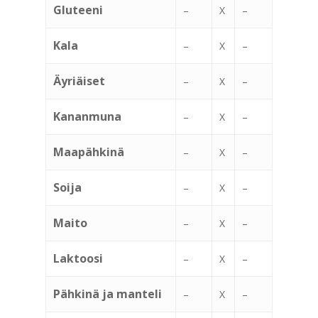
Gluteeni
–
X
–
Kala
–
X
–
Äyriäiset
–
X
–
Kananmuna
–
X
–
Maapähkinä
–
X
–
Soija
–
X
–
Maito
–
X
–
Laktoosi
–
X
–
Pähkinä ja manteli
–
X
–