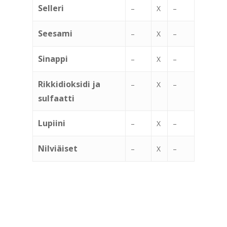
Selleri
–
X
–
Seesami
–
X
–
Sinappi
–
X
–
Rikkidioksidi ja
–
X
–
sulfaatti
Lupiini
–
X
–
Nilviäiset
–
X
–