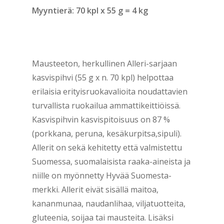
Myyntierä: 70 kpl x 55 g = 4 kg
Mausteeton, herkullinen Alleri-sarjaan
kasvispihvi (55 g x n. 70 kpl) helpottaa
erilaisia erityisruokavalioita noudattavien
turvallista ruokailua ammattikeittiöissä.
Kasvispihvin kasvispitoisuus on 87 %
(porkkana, peruna, kesäkurpitsa,sipuli).
Allerit on sekä kehitetty että valmistettu
Suomessa, suomalaisista raaka-aineista ja
niille on myönnetty Hyvää Suomesta-
merkki. Allerit eivät sisällä maitoa,
kananmunaa, naudanlihaa, viljatuotteita,
gluteenia, soijaa tai mausteita. Lisäksi