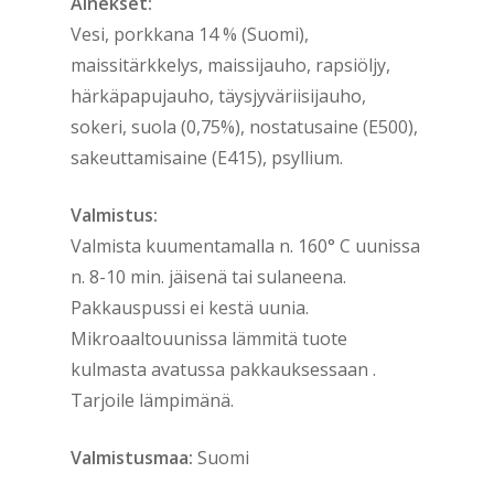
Ainekset:
Vesi, porkkana 14 % (Suomi),
maissitärkkelys, maissijauho, rapsiöljy,
härkäpapujauho, täysjyväriisijauho,
sokeri, suola (0,75%), nostatusaine (E500),
sakeuttamisaine (E415), psyllium.
Valmistus:
Valmista kuumentamalla n. 160° C uunissa
n. 8-10 min. jäisenä tai sulaneena.
Pakkauspussi ei kestä uunia.
Mikroaaltouunissa lämmitä tuote
kulmasta avatussa pakkauksessaan .
Tarjoile lämpimänä.
Valmistusmaa:
Suomi