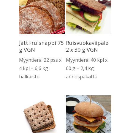
Lue Lisää
Lue Lisää
Jätti-ruisnappi 75
Ruisvuokaviipale
g VGN
2 x 30 g VGN
Myyntierä: 22 pss x
Myyntierä: 40 kpl x
4 kpl = 6,6 kg
60 g = 2,4 kg
halkaistu
annospakattu