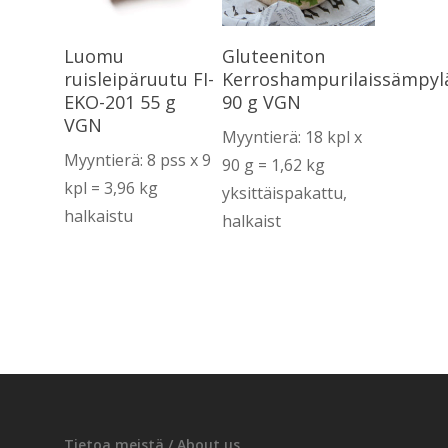
Lue Lisää
Lue Lisää
Luomu
Gluteeniton
ruisleipäruutu FI-
Kerroshampurilaissämpyl
EKO-201 55 g
90 g VGN
VGN
Myyntierä: 18 kpl x
Myyntierä: 8 pss x 9
90 g = 1,62 kg
kpl = 3,96 kg
yksittäispakattu,
halkaistu
halkaist
Tietoa meistä / About us