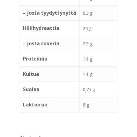
– josta tyydyttynyttä
0.3 g
Hiilihydraattia
24 g
– josta sokeria
2.5 g
Proteiinia
1.6 g
Kuitua
1.1 g
Suolaa
0.75 g
Laktoosia
0 g