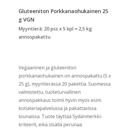
Gluteeniton Porkkanaohukainen 25
g VGN
Myyntierä: 20 pss x 5 kpl = 2,5 kg
annospakattu
Vegaaninen ja gluteeniton
porkkanaohukainen on annospakattu (5 x
25 g), myyntierässä 20 pakettia. Suomessa
valmistettu, tuoteturvallinen
annospakkaus toimii hyvin myös esim.
kotiateriapalvelussa ja pakattavissa
lounaissa. Tuote täyttää Sydänmerkki-
kriteerit, eikä sisällä perunaa.