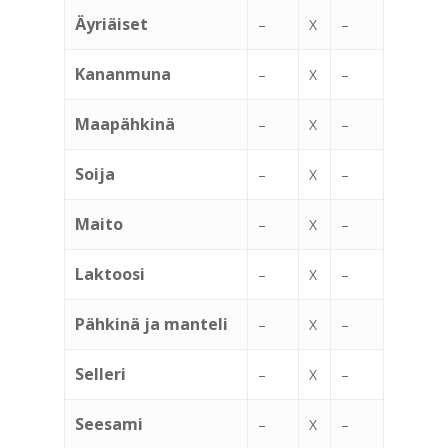
Äyriäiset
–
X
–
Kananmuna
–
X
–
Maapähkinä
–
X
–
Soija
–
X
–
Maito
–
X
–
Laktoosi
–
X
–
Pähkinä ja manteli
–
X
–
Selleri
–
X
–
Seesami
–
X
–