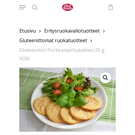
Menu
Skip
to
search
main
content
Etusivu
Eritysruokavaliotuotteet
Gluteenittomat ruokatuotteet
Gluteeniton Porkkanaohukainen 25 g
VGN