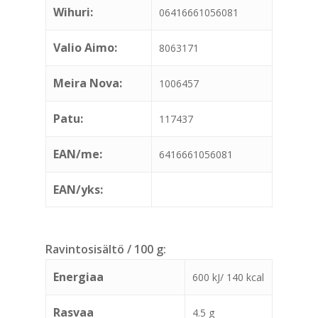
Wihuri:
06416661056081
Valio Aimo:
8063171
Meira Nova:
1006457
Patu:
117437
EAN/me:
6416661056081
EAN/yks:
Ravintosisältö / 100 g:
Energiaa
600 kJ/ 140 kcal
Rasvaa
4.5 g