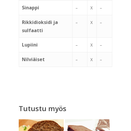
Sinappi
–
X
–
Rikkidioksidi ja
–
X
–
sulfaatti
Lupiini
–
X
–
Nilviäiset
–
X
–
Tutustu myös