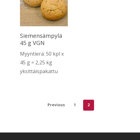
Lue Lisää
Siemensämpylä
45 g VGN
Myyntierä: 50 kpl x
45 g = 2,25 kg
yksittäispakattu
Previous
1
2