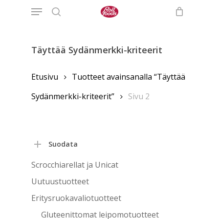
Menu
Skip
to
search
main
content
Täyttää Sydänmerkki-kriteerit
Etusivu
Tuotteet avainsanalla “Täyttää
Sydänmerkki-kriteerit”
Sivu 2
Suodata
Scrocchiarellat ja Unicat
Uutuustuotteet
Eritysruokavaliotuotteet
Gluteenittomat leipomotuotteet