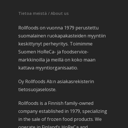
Tietoa meistä / About us
Rollfoods on vuonna 1979 perustettu
suomalainen ruokapakasteiden myyntiin
keskittynyt perheyritys. Toimimme
Suomen HoReCa- ja foodservice-
markkinoilla ja meillä on koko maan
kattava myyntiorganisaatio.
Oy Rollfoods Ab:n asiakasrekisterin
tietosuojaseloste.
Rollfoods is a Finnish family-owned
company established in 1979, specializing
in the sale of frozen food products. We
operate in Finland’s HoReCa and