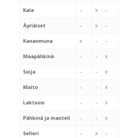
Kala
–
X
–
Äyriäiset
–
X
–
Kananmuna
X
–
–
Maapähkinä
–
–
X
Soija
–
–
X
Maito
–
–
X
Laktoosi
–
–
X
Pähkinä ja manteli
–
–
X
Selleri
–
X
–