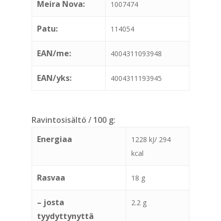
Meira Nova:
1007474
Patu:
114054
EAN/me:
4004311093948
EAN/yks:
4004311193945
Ravintosisältö / 100 g:
Energiaa
1228 kJ/ 294
kcal
Rasvaa
18 g
– josta
2.2 g
tyydyttynyttä