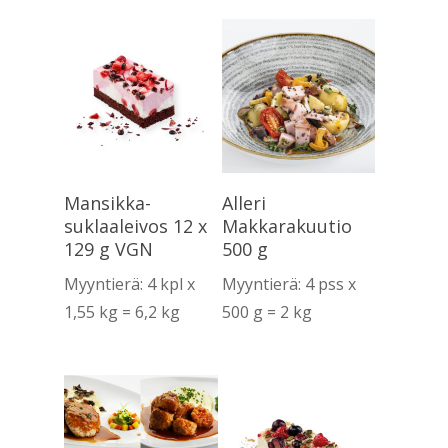
Lue Lisää
Lue Lisää
Mansikka-
Alleri
suklaaleivos 12 x
Makkarakuutio
129 g VGN
500 g
Myyntierä: 4 kpl x
Myyntierä: 4 pss x
1,55 kg = 6,2 kg
500 g = 2 kg