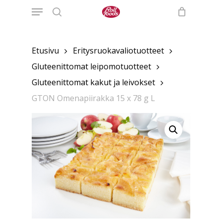
Menu
Skip
to
search
main
content
Etusivu
Eritysruokavaliotuotteet
Gluteenittomat leipomotuotteet
Gluteenittomat kakut ja leivokset
GTON Omenapiirakka 15 x 78 g L