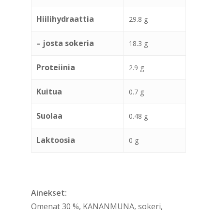
Hiilihydraattia
29.8 g
– josta sokeria
18.3 g
Proteiinia
2.9 g
Kuitua
0.7 g
Suolaa
0.48 g
Laktoosia
0 g
Ainekset:
Omenat 30 %, KANANMUNA, sokeri,