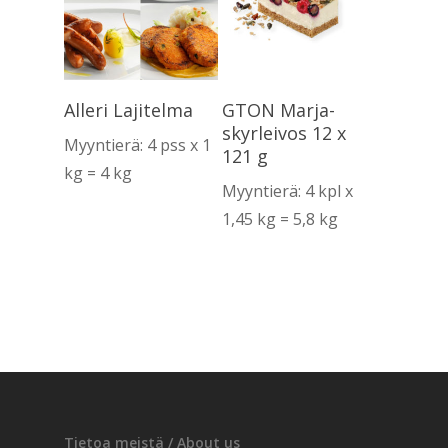
Lue Lisää
Lue Lisää
Alleri Lajitelma
GTON Marja-
skyrleivos 12 x
Myyntierä: 4 pss x 1
121 g
kg = 4 kg
Myyntierä: 4 kpl x
1,45 kg = 5,8 kg
Tietoa meistä / About us