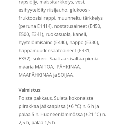
rapsiöljy, maissitärkkelys, vesi,
esihyytelöity riisijauho, glukoosi-
fruktoosisiirappi, muunneltu tärkkelys
(peruna E1414), nostatusaineet (E450,
E500, E341), ruokasuola, kaneli,
hyytelöimisaine (E440), happo (E330),
happamuudensäätöaineet (E331,
E332), sokeri . Saattaa sisältää pieniä
määriä MAITOA, PÄHKINÄÄ,
MAAPÄHKINÄÄ ja SOIJAA.
Valmistus:
Poista pakkaus. Sulata kokonaista
piirakkaa jääkaapissa (+6 °C) n. 6 h ja
palaa 5 h. Huoneenlämmössä (+21 °C) n.
2,5 h, palaa 1,5 h.