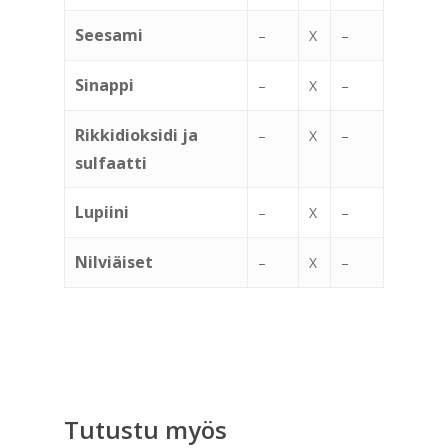
Seesami
–
X
–
Sinappi
–
X
–
Rikkidioksidi ja
–
X
–
sulfaatti
Lupiini
–
X
–
Nilviäiset
–
X
–
Tutustu myös