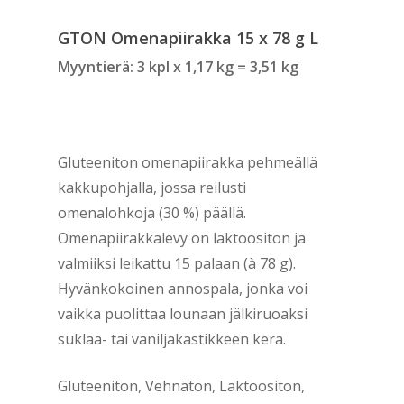
GTON Omenapiirakka 15 x 78 g L
Myyntierä: 3 kpl x 1,17 kg = 3,51 kg
Gluteeniton omenapiirakka pehmeällä
kakkupohjalla, jossa reilusti
omenalohkoja (30 %) päällä.
Omenapiirakkalevy on laktoositon ja
valmiiksi leikattu 15 palaan (à 78 g).
Hyvänkokoinen annospala, jonka voi
vaikka puolittaa lounaan jälkiruoaksi
suklaa- tai vaniljakastikkeen kera.
Gluteeniton, Vehnätön, Laktoositon,