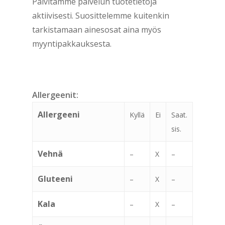
Päivitämme palvelun tuotetietoja
aktiivisesti. Suosittelemme kuitenkin
tarkistamaan ainesosat aina myös
myyntipakkauksesta.
Allergeenit:
Allergeeni
Kyllä
Ei
Saat.
sis.
Vehnä
–
X
–
Gluteeni
–
X
–
Kala
–
X
–