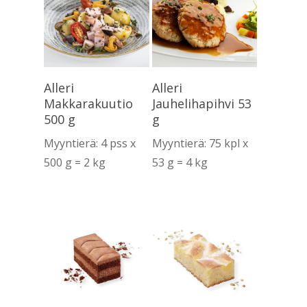
Lue Lisää
Lue Lisää
Alleri
Alleri
Makkarakuutio
Jauhelihapihvi 53
500 g
g
Myyntierä: 4 pss x
Myyntierä: 75 kpl x
500 g = 2 kg
53 g = 4 kg