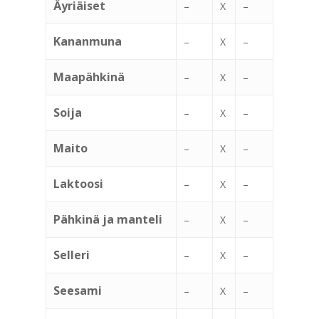
Äyriäiset
–
X
–
Kananmuna
–
X
–
Maapähkinä
–
X
–
Soija
–
X
–
Maito
–
X
–
Laktoosi
–
X
–
Pähkinä ja manteli
–
X
–
Selleri
–
X
–
Seesami
–
X
–