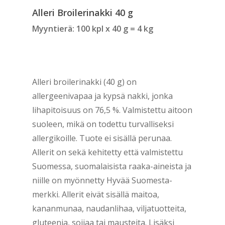
Alleri Broilerinakki 40 g
Myyntierä: 100 kpl x 40 g = 4 kg
Alleri broilerinakki (40 g) on
allergeenivapaa ja kypsä nakki, jonka
lihapitoisuus on 76,5 %. Valmistettu aitoon
suoleen, mikä on todettu turvalliseksi
allergikoille. Tuote ei sisällä perunaa.
Allerit on sekä kehitetty että valmistettu
Suomessa, suomalaisista raaka-aineista ja
niille on myönnetty Hyvää Suomesta-
merkki. Allerit eivät sisällä maitoa,
kananmunaa, naudanlihaa, viljatuotteita,
gluteenia, soijaa tai mausteita. Lisäksi