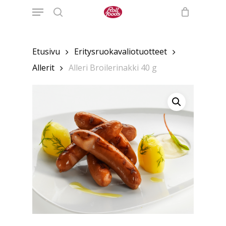
Menu
Skip
to
search
main
content
Etusivu
Eritysruokavaliotuotteet
Allerit
Alleri Broilerinakki 40 g