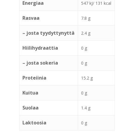
Energiaa
547 kJ/ 131 kcal
Rasvaa
7.8 g
– josta tyydyttynyttä
2.4 g
Hiilihydraattia
0 g
– josta sokeria
0 g
Proteiinia
15.2 g
Kuitua
0 g
Suolaa
1.4 g
Laktoosia
0 g