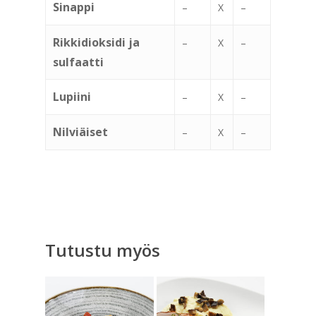
Sinappi
–
X
–
Rikkidioksidi ja
–
X
–
sulfaatti
Lupiini
–
X
–
Nilviäiset
–
X
–
Tutustu myös