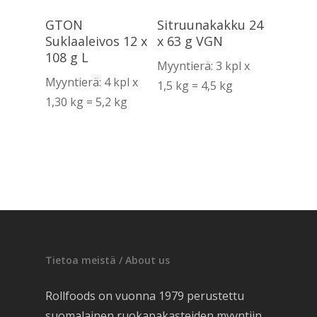
Lue Lisää
Lue Lisää
GTON
Sitruunakakku 24
Suklaaleivos 12 x
x 63 g VGN
108 g L
Myyntierä: 3 kpl x
Myyntierä: 4 kpl x
1,5 kg = 4,5 kg
1,30 kg = 5,2 kg
Tietoa meistä / About us
Rollfoods on vuonna 1979 perustettu
suomalainen ruokapakasteiden myyntiin