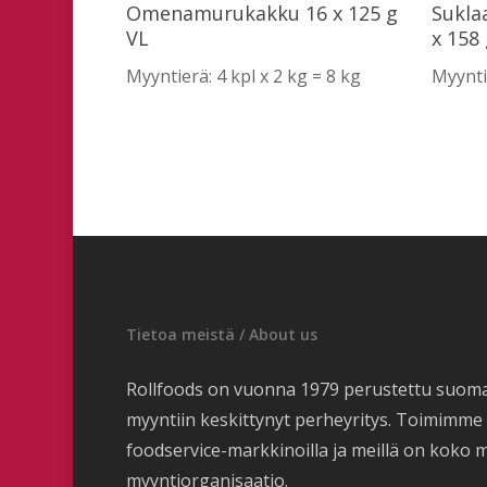
Lue Lisää
Omenamurukakku 16 x 125 g
Sukla
VL
x 158
Myyntierä: 4 kpl x 2 kg = 8 kg
Myyntie
Tietoa meistä / About us
Rollfoods on vuonna 1979 perustettu suom
myyntiin keskittynyt perheyritys. Toimimm
foodservice-markkinoilla ja meillä on koko 
myyntiorganisaatio.