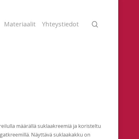
search
Materiaalit
Yhteystiedot
ilulla määrällä suklaakreemiä ja koristeltu
ugatkreemillä. Näyttävä suklaakakku on