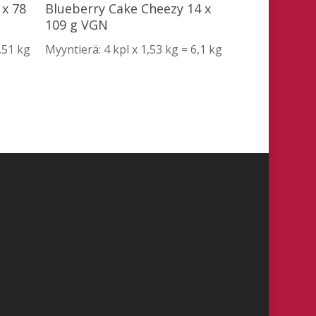
Lue Lisää
x 78
Blueberry Cake Cheezy 14 x
109 g VGN
,51 kg
Myyntierä: 4 kpl x 1,53 kg = 6,1 kg