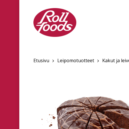
Skip
to
main
content
Etusivu
Leipomotuotteet
Kakut ja lei