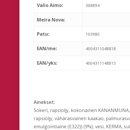
Valio Aimo:
368894
Meira Nova:
Patu:
103980
EAN/me:
4004311048818
EAN/yks:
4004311148815
Ainekset:
Sokeri, rapsiöljy, kokonainen KANANMUNA,
rapsiöljy, vähärasvainen kaakao, palmuras
emulgointiaine (E322)) (9%), vesi, KERMA, s