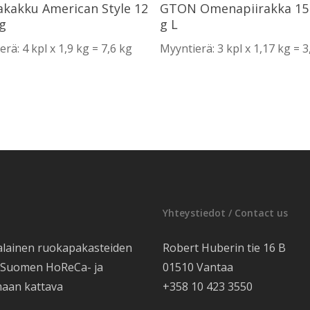
Lue Lisää
Lue Lisää
akakku American Style 12
GTON Omenapiirakka 15 
 g
g L
rä: 4 kpl x 1,9 kg = 7,6 kg
Myyntierä: 3 kpl x 1,17 kg = 3
Yhteystiedot / Contact us
alainen ruokapakasteiden
Robert Huberin tie 16 B
e Suomen HoReCa- ja
01510 Vantaa
maan kattava
+358 10 423 3550