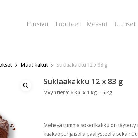
Etusivu
Tuotteet
Messut
Uutiset
vokset
Muut kakut
Suklaakakku 12 x 83 g
Suklaakakku 12 x 83 g
Myyntierä: 6 kpl x 1 kg = 6 kg
Mehevä tumma sokerikakku on täytetty re
kaakaopohjaisella päällysteellä sekä no