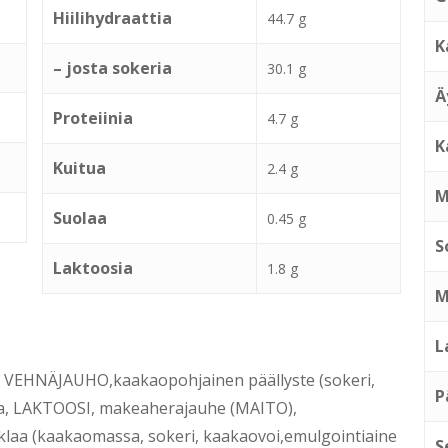
Hiilihydraattia
44.7 g
K
– josta sokeria
30.1 g
Ä
Proteiinia
4.7 g
K
Kuitua
2.4 g
M
Suolaa
0.45 g
S
Laktoosia
1.8 g
M
L
 VEHNÄJAUHO,kaakaopohjainen päällyste (sokeri,
P
va, LAKTOOSI, makeaherajauhe (MAITO),
uklaa (kaakaomassa, sokeri, kaakaovoi,emulgointiaine
S