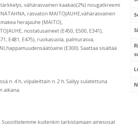
tärkkelys, vähärasvainen kaakao(2%) nougatkreemi
HKINÄTAHNA, rasvaton MAITOJAUHE,vähärasvainen
S
, makea herajauhe (MAITO),
S
JAUHE, nostatusaineet (E450, E500, E341),
71, E481, E475), ruokasuola, palmurasva,
R
I,happamuudensäätöaine (E300). Saattaa sisältää
s
L
 n. 4 h, viipaleittain n. 2 h. Säilyy sulatettuna
N
n aikana.
ti. Suosittelemme kuitenkin tarkistamaan ainesosat