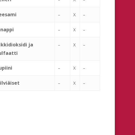
eesami
–
X
–
inappi
–
X
–
ikkidioksidi ja
–
X
–
ulfaatti
upiini
–
X
–
ilviäiset
–
X
–