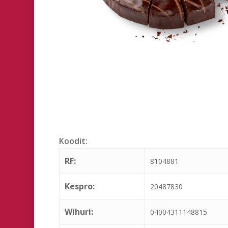
Hit enter to search or ESC to close
Koodit:
RF:
8104881
Kespro:
20487830
Wihuri:
04004311148815