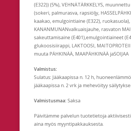
(E322)) (5%), VEHNÄTÄRKKELYS, muunnettu 
(sokeri, palmurasva, rapsiöljy, HASSELPÄ
kaakao, emulgointiaine (E322), ruokasuola)
KANANMUNANvalkuaisjauhe, rasvaton MAITO
sakeuttamisaine (E401),emulgointiaineet (E4
glukoosisiirappi, LAKTOOSI, MAITOPROTEIIN
muuta PÄHKINÄÄ, MAAPÄHKINÄÄ jaSOIJAA
Valmistus:
Sulatus: Jääkaapissa n. 12 h, huoneenlämmössä
jääkaapissa n. 2 vrk ja mehevöityy säilytykse
Valmistusmaa:
Saksa
Päivitämme palvelun tuotetietoja aktiivises
aina myös myyntipakkauksesta.