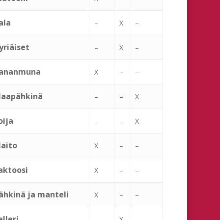
ala
–
X
–
yriäiset
–
X
–
ananmuna
X
–
–
aapähkinä
–
–
X
oija
–
–
X
aito
X
–
–
aktoosi
X
–
–
ähkinä ja manteli
X
–
–
elleri
–
X
–