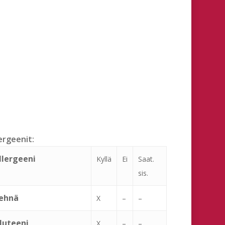
ergeenit:
llergeeni
Kyllä
Ei
Saat.
sis.
ehnä
X
–
–
luteeni
X
–
–