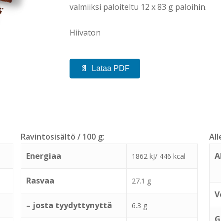
valmiiksi paloiteltu 12 x 83 g paloihin.
Hiivaton
Lataa PDF
Ravintosisältö / 100 g:
All
Energiaa
A
1862 kJ/ 446 kcal
Rasvaa
27.1 g
V
– josta tyydyttynyttä
6.3 g
G