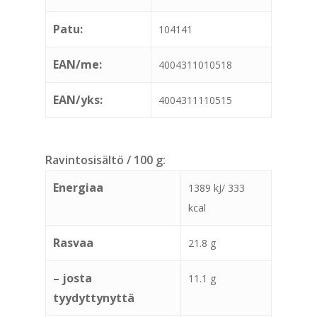
Patu:
104141
EAN/me:
4004311010518
EAN/yks:
4004311110515
Ravintosisältö / 100 g:
Energiaa
1389 kJ/ 333
kcal
Rasvaa
21.8 g
– josta
11.1 g
tyydyttynyttä