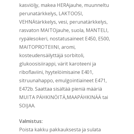
kasviöljy, makea HERAjauhe, muunneltu
perunatärkkelys, LAKTOOSI,
VEHNÄtärkkelys, vesi, perunatärkkelys,
rasvaton MAITOjauhe, suola, MANTELI,
rypälesokeri, nostatusaineet E450, E500,
MAITOPROTEIINI, aromi,
kosteudensäilyttäjä sorbitoli,
glukoosisiirappi, värit karoteeni ja
riboflaviini, hyytelöimisaine E401,
sitruunahappo, emulgointiaineet E471,
E472b. Saattaa sisältää pieniä määriä
MUITA PÄHKINÖITÄ,MAAPÄHKINÄÄ tai
SOIJAA.
Valmistus:
Poista kakku pakkauksesta ja sulata