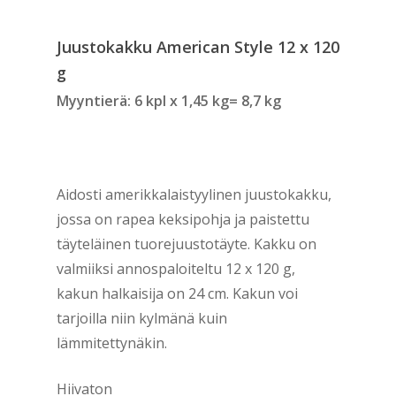
Juustokakku American Style 12 x 120
g
Myyntierä: 6 kpl x 1,45 kg= 8,7 kg
Aidosti amerikkalaistyylinen juustokakku,
jossa on rapea keksipohja ja paistettu
täyteläinen tuorejuustotäyte. Kakku on
valmiiksi annospaloiteltu 12 x 120 g,
kakun halkaisija on 24 cm. Kakun voi
tarjoilla niin kylmänä kuin
lämmitettynäkin.
Hiivaton