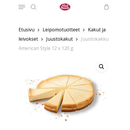
Menu
Skip
to
search
main
content
Etusivu
Leipomotuotteet
Kakut ja
leivokset
Juustokakut
Juustokakku
American Style 12 x 120 g