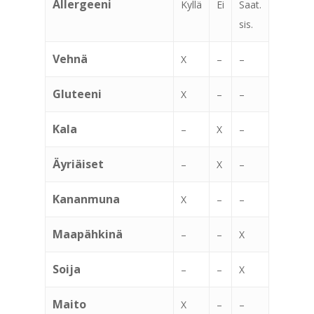
Allergeeni
Kyllä
Ei
Saat.
sis.
Vehnä
X
–
–
Gluteeni
X
–
–
Kala
–
X
–
Äyriäiset
–
X
–
Kananmuna
X
–
–
Maapähkinä
–
–
X
Soija
–
–
X
Maito
X
–
–