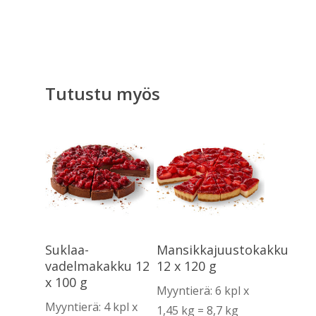
Tutustu myös
Lue Lisää
Lue Lisää
Suklaa-
Mansikkajuustokakku
vadelmakakku 12
12 x 120 g
x 100 g
Myyntierä: 6 kpl x
Myyntierä: 4 kpl x
1,45 kg = 8,7 kg