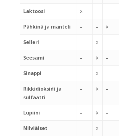
Laktoosi
X
–
–
Pähkinä ja manteli
–
–
X
Selleri
–
X
–
Seesami
–
X
–
Sinappi
–
X
–
Rikkidioksidi ja
–
X
–
sulfaatti
Lupiini
–
X
–
Nilviäiset
–
X
–