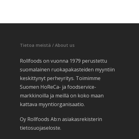
Tietoa meistä / About us
Rollfoods on vuonna 1979 perustettu
suomalainen ruokapakasteiden myyntiin
keskittynyt perheyritys. Toimimme
Suomen HoReCa- ja foodservice-
markkinoilla ja meillä on koko maan
kattava myyntiorganisaatio.
Oy Rollfoods Ab:n asiakasrekisterin
tietosuojaseloste.