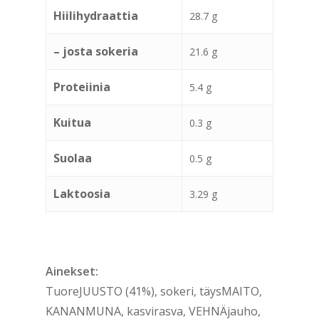
Hiilihydraattia
28.7 g
– josta sokeria
21.6 g
Proteiinia
5.4 g
Kuitua
0.3 g
Suolaa
0.5 g
Laktoosia
3.29 g
Ainekset:
TuoreJUUSTO (41%), sokeri, täysMAITO,
KANANMUNA, kasvirasva, VEHNÄjauho,