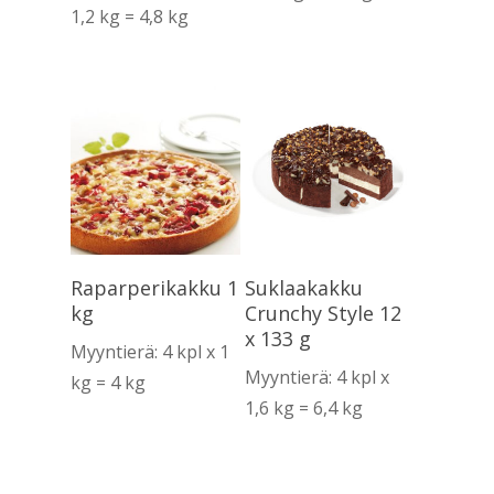
1,2 kg = 4,8 kg
Lue Lisää
Lue Lisää
Raparperikakku 1
Suklaakakku
kg
Crunchy Style 12
x 133 g
Myyntierä: 4 kpl x 1
Myyntierä: 4 kpl x
kg = 4 kg
1,6 kg = 6,4 kg