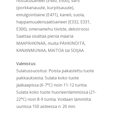
nostatusaineet (E450, E500), värit
(porkkanauute, kurpitsauute),
emulgointiaine (E471), kaneli, suola,
happamuudensäätöaineet (E332, E331,
E300), omenamehu tiiviste, dekstroosi.
Saattaa sisältää pieniä määriä
MAAPÄHKINÄÄ, muita PÄHKINÖITÄ,
KANANMUNAA, MAITOA tai SOIJAA.
Valmistus:
Sulatussuositus: Poista pakastettu tuote
pakkauksesta. Sulata koko tuote
jääkaapissa (6-7°C) noin 11-12 tuntia.
Sulata koko tuote huoneenlämmössä (21-
22°C) noin 8-9 tuntia. Voidaan lämmittä
uunissa 150 asteessa n. 20 min.