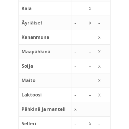
Kala
–
X
–
Äyriäiset
–
X
–
Kananmuna
–
–
X
Maapähkinä
–
–
X
Soija
–
–
X
Maito
–
–
X
Laktoosi
–
–
X
Pähkinä ja manteli
X
–
–
Selleri
–
X
–