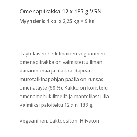
Omenapiirakka 12 x 187 g VGN
Myyntierä: 4 kpl x 2,25 kg = 9 kg
Täyteläisen hedelmäinen vegaaninen
omenapiirakka on valmistettu ilman
kananmunaa ja maitoa. Rapean
murotaikinapohjan päällä on runsas
omenatäyte (68 %). Kakku on koristelu
omenamehukiilteellä ja mantelilastuilla.
Valmiiksi paloiteltu 12 x n. 188 g.
Vegaaninen, Laktoositon, Hiivaton