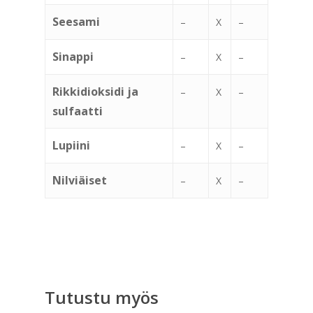
Seesami
–
X
–
Sinappi
–
X
–
Rikkidioksidi ja
–
X
–
sulfaatti
Lupiini
–
X
–
Nilviäiset
–
X
–
Tutustu myös