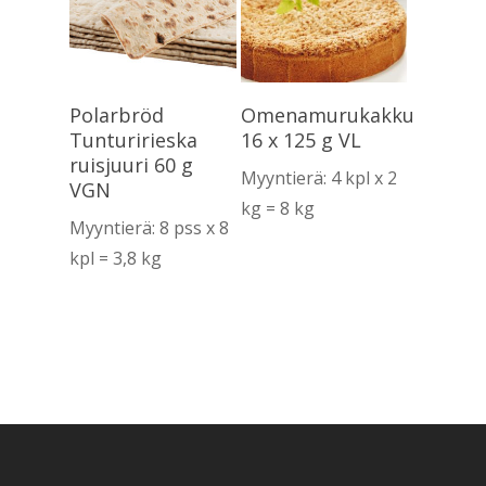
Lue Lisää
Lue Lisää
Polarbröd
Omenamurukakku
Tunturirieska
16 x 125 g VL
ruisjuuri 60 g
Myyntierä: 4 kpl x 2
VGN
kg = 8 kg
Myyntierä: 8 pss x 8
kpl = 3,8 kg