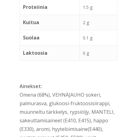
Proteiinia
1.5 g
Kuitua
2 g
Suolaa
0.1 g
Laktoosia
0 g
Ainekset:
Omena (68%), VEHNÄJAUHO sokeri,
palmurasva, glukoosi-fruktoosisiirappi,
muunneltu tärkkelys, rypsiöljy, MANTELI,
sakeuttamisaineet (E410, E415), happo
(E330), aromi, hyytelöimisaine(E440),