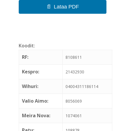
Lataa PDF
Koodit:
RF:
8108611
Kespro:
21432930
Wihuri:
04004311186114
Valio Aimo:
8056069
Meira Nova:
1074061
Patu:
108878