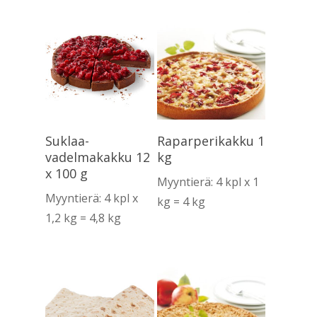
Lue Lisää
Lue Lisää
Suklaa-
Raparperikakku 1
vadelmakakku 12
kg
x 100 g
Myyntierä: 4 kpl x 1
Myyntierä: 4 kpl x
kg = 4 kg
1,2 kg = 4,8 kg