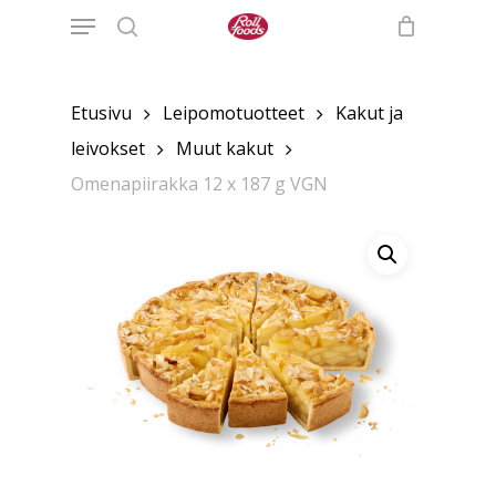
Menu
Skip
to
search
main
content
Etusivu
Leipomotuotteet
Kakut ja
leivokset
Muut kakut
Omenapiirakka 12 x 187 g VGN