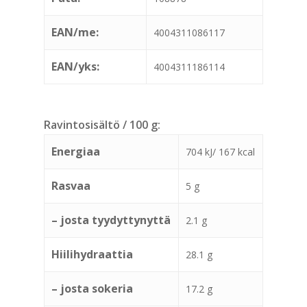
EAN/me:
4004311086117
EAN/yks:
4004311186114
Ravintosisältö / 100 g:
Energiaa
704 kJ/ 167 kcal
Rasvaa
5 g
– josta tyydyttynyttä
2.1 g
Hiilihydraattia
28.1 g
– josta sokeria
17.2 g