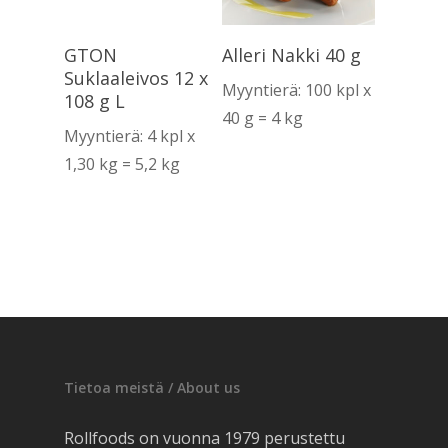
Lue Lisää
Lue Lisää
GTON
Alleri Nakki 40 g
Suklaaleivos 12 x
Myyntierä: 100 kpl x
108 g L
40 g = 4 kg
Myyntierä: 4 kpl x
1,30 kg = 5,2 kg
Tietoa meistä / About us
Rollfoods on vuonna 1979 perustettu