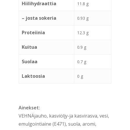
Hiilihydraattia
11.8 g
– josta sokeria
0.93 g
Proteiinia
12.3 g
Kuitua
0.9 g
Suolaa
0.7 g
Laktoosia
0 g
Ainekset:
VEHNÄjauho, kasviöljy-ja kasvirasva, vesi,
emulgointiaine (E471), suola, aromi,