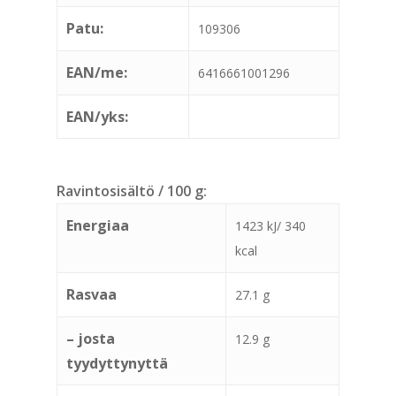
Patu:
109306
EAN/me:
6416661001296
EAN/yks:
Ravintosisältö / 100 g:
Energiaa
1423 kJ/ 340
kcal
Rasvaa
27.1 g
– josta
12.9 g
tyydyttynyttä