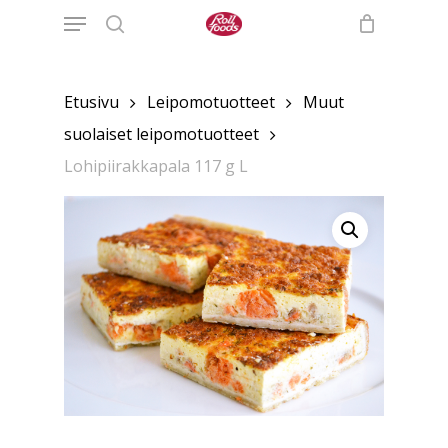
Menu
Skip
to
search
main
content
Etusivu
Leipomotuotteet
Muut
suolaiset leipomotuotteet
Lohipiirakkapala 117 g L