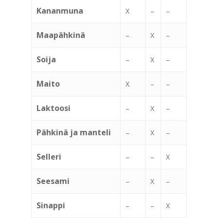
Kananmuna
X
–
–
Maapähkinä
–
X
–
Soija
–
X
–
Maito
X
–
–
Laktoosi
–
X
–
Pähkinä ja manteli
–
X
–
Selleri
–
–
X
Seesami
–
X
–
Sinappi
–
–
X