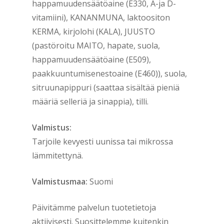
happamuudensäätöaine (E330, A-ja D-
vitamiini), KANANMUNA, laktoositon
KERMA, kirjolohi (KALA), JUUSTO
(pastöroitu MAITO, hapate, suola,
happamuudensäätöaine (E509),
paakkuuntumisenestoaine (E460)), suola,
sitruunapippuri (saattaa sisältää pieniä
määriä selleriä ja sinappia), tilli.
Valmistus:
Tarjoile kevyesti uunissa tai mikrossa
lämmitettynä.
Valmistusmaa:
Suomi
Päivitämme palvelun tuotetietoja
aktiivisesti. Suosittelemme kuitenkin