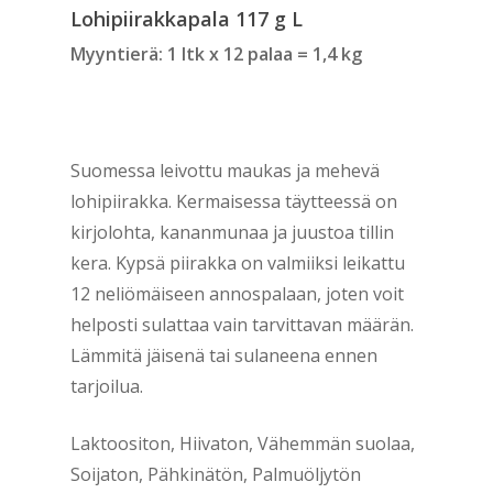
Lohipiirakkapala 117 g L
Myyntierä: 1 ltk x 12 palaa = 1,4 kg
Suomessa leivottu maukas ja mehevä
lohipiirakka. Kermaisessa täytteessä on
kirjolohta, kananmunaa ja juustoa tillin
kera. Kypsä piirakka on valmiiksi leikattu
12 neliömäiseen annospalaan, joten voit
helposti sulattaa vain tarvittavan määrän.
Lämmitä jäisenä tai sulaneena ennen
tarjoilua.
Laktoositon, Hiivaton, Vähemmän suolaa,
Soijaton, Pähkinätön, Palmuöljytön