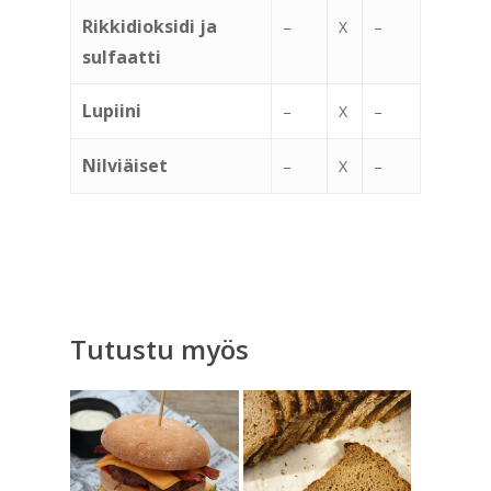
Rikkidioksidi ja
–
X
–
sulfaatti
Lupiini
–
X
–
Nilviäiset
–
X
–
Tutustu myös