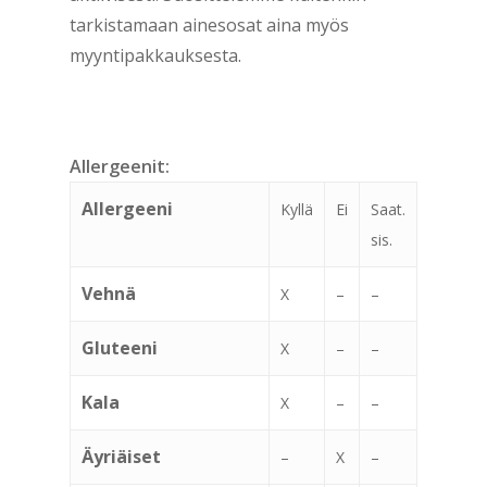
tarkistamaan ainesosat aina myös
myyntipakkauksesta.
Allergeenit:
Allergeeni
Kyllä
Ei
Saat.
sis.
Vehnä
X
–
–
Gluteeni
X
–
–
Kala
X
–
–
Äyriäiset
–
X
–