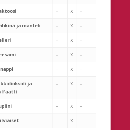
aktoosi
–
X
–
ähkinä ja manteli
–
X
–
elleri
–
X
–
eesami
–
X
–
inappi
–
X
–
ikkidioksidi ja
–
X
–
ulfaatti
upiini
–
X
–
ilviäiset
–
X
–