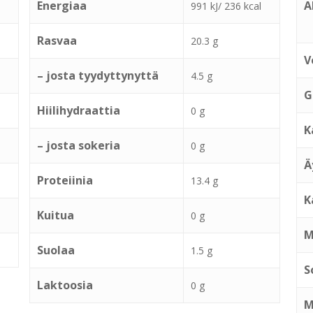
Energiaa
A
991 kJ/ 236 kcal
Rasvaa
20.3 g
V
– josta tyydyttynyttä
4.5 g
G
Hiilihydraattia
0 g
K
– josta sokeria
0 g
Ä
Proteiinia
13.4 g
K
Kuitua
0 g
M
Suolaa
1.5 g
S
Laktoosia
0 g
M