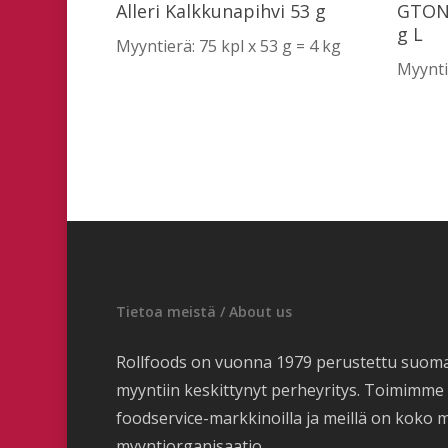
Lue Lisää
Alleri Kalkkunapihvi 53 g
GTON 
g L
Myyntierä: 75 kpl x 53 g = 4 kg
Myyntie
Tietoa meistä / About us
Rollfoods on vuonna 1979 perustettu suom
myyntiin keskittynyt perheyritys. Toimimm
foodservice-markkinoilla ja meillä on koko 
myyntiorganisaatio.