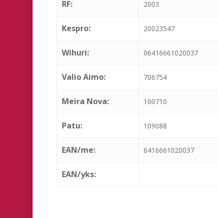
RF:
2003
Kespro:
20023547
Wihuri:
06416661020037
Valio Aimo:
706754
Meira Nova:
100710
Patu:
109088
EAN/me:
6416661020037
EAN/yks: