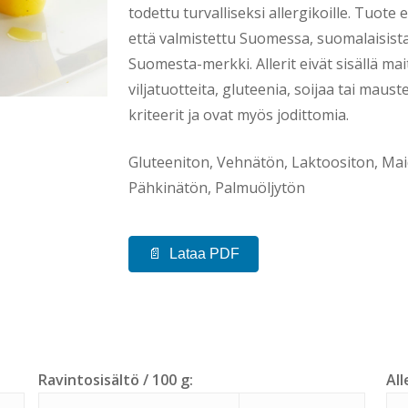
todettu turvalliseksi allergikoille. Tuote e
että valmistettu Suomessa, suomalaisista
Suomesta-merkki. Allerit eivät sisällä m
viljatuotteita, gluteenia, soijaa tai maus
kriteerit ja ovat myös jodittomia.
Gluteeniton, Vehnätön, Laktoositon, Ma
Pähkinätön, Palmuöljytön
Lataa PDF
Ravintosisältö / 100 g:
All