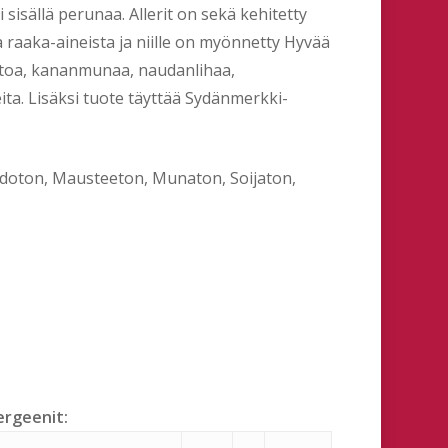
i sisällä perunaa. Allerit on sekä kehitetty
 raaka-aineista ja niille on myönnetty Hyvää
aitoa, kananmunaa, naudanlihaa,
teita. Lisäksi tuote täyttää Sydänmerkki-
idoton, Mausteeton, Munaton, Soijaton,
ergeenit: