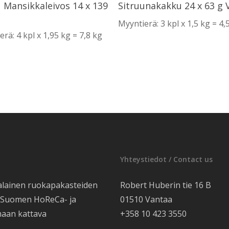
Lue Lisää
Lue Lisää
Mansikkaleivos 14 x 139
Sitruunakakku 24 x 63 g
Myyntierä: 3 kpl x 1,5 kg = 4,
rä: 4 kpl x 1,95 kg = 7,8 kg
Yhteystiedot / Contact us
alainen ruokapakasteiden
Robert Huberin tie 16 B
e Suomen HoReCa- ja
01510 Vantaa
maan kattava
+358 10 423 3550