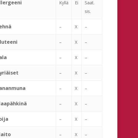
llergeeni
Kyllä
Ei
Saat.
sis.
ehnä
–
X
–
luteeni
–
X
–
ala
–
X
–
yriäiset
–
X
–
ananmuna
–
X
–
aapähkinä
–
X
–
oija
–
X
–
aito
–
X
–