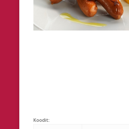
Hit enter to search or ESC to close
Koodit: