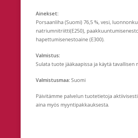
Ainekset:
Porsaanliha (Suomi) 76,5 %, vesi, luonnonkuo
natriumnitriitti(E250), paakkuuntumisenestoa
hapettumisenestoaine (E300).
Valmistus:
Sulata tuote jääkaapissa ja käytä tavallise
Valmistusmaa:
Suomi
Päivitämme palvelun tuotetietoja aktiivises
aina myös myyntipakkauksesta.