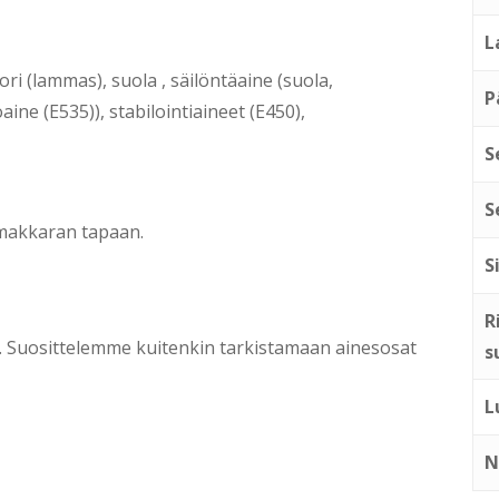
L
ri (lammas), suola , säilöntäaine (suola,
P
ine (E535)), stabilointiaineet (E450),
S
S
n makkaran tapaan.
S
R
ti. Suosittelemme kuitenkin tarkistamaan ainesosat
s
L
N