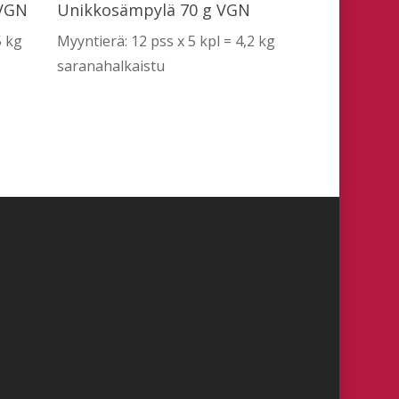
Lue Lisää
 VGN
Unikkosämpylä 70 g VGN
5 kg
Myyntierä: 12 pss x 5 kpl = 4,2 kg
saranahalkaistu