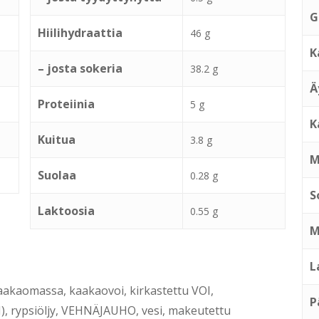
G
Hiilihydraattia
46 g
K
– josta sokeria
38.2 g
Ä
Proteiinia
5 g
K
Kuitua
3.8 g
M
Suolaa
0.28 g
S
Laktoosia
0.55 g
M
L
akaomassa, kaakaovoi, kirkastettu VOI,
P
), rypsiöljy, VEHNÄJAUHO, vesi, makeutettu