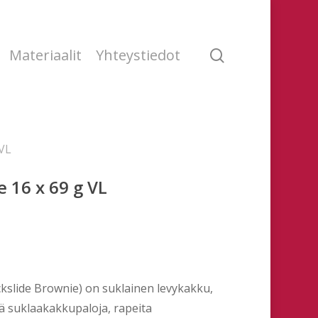
search
Materiaalit
Yhteystiedot
VL
 16 x 69 g VL
slide Brownie) on suklainen levykakku,
ä suklaakakkupaloja, rapeita