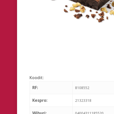
Hit enter to search or ESC to close
Koodit:
RF:
8108552
Kespro:
21323318
Wihuri:
04004311185520