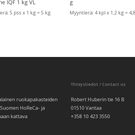
ne IQF 1 kg VL
g
erä: 5 pss x 1 kg = 5 kg
Myyntierä: 4 kpl x 1,2 kg = 4,
Yhteystiedot / Contact us
alainen ruokapakasteiden
Robert Huberin tie 16 B
e Suomen HoReCa- ja
01510 Vantaa
maan kattava
+358 10 423 3550