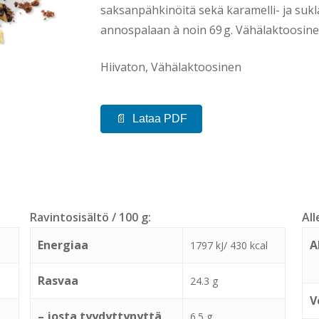
saksanpähkinöitä sekä karamelli- ja sukla
annospalaan à noin 69 g. Vähälaktoosine
Hiivaton, Vähälaktoosinen
Lataa PDF
Ravintosisältö / 100 g:
All
Energiaa
A
1797 kJ/ 430 kcal
Rasvaa
24.3 g
V
– josta tyydyttynyttä
6.5 g