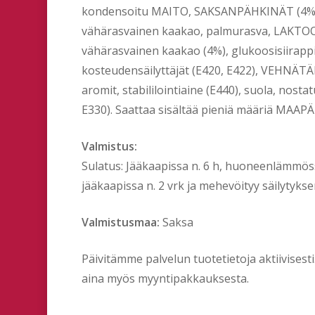
kondensoitu MAITO, SAKSANPÄHKINÄT (4%), 
vähärasvainen kaakao, palmurasva, LAKTOO
vähärasvainen kaakao (4%), glukoosisiirap
kosteudensäilyttäjät (E420, E422), VEHNÄTÄR
aromit, stabililointiaine (E440), suola, nos
E330). Saattaa sisältää pieniä määriä MA
Valmistus:
Sulatus: Jääkaapissa n. 6 h, huoneenlämmössä n
jääkaapissa n. 2 vrk ja mehevöityy säilytykse
Valmistusmaa:
Saksa
Päivitämme palvelun tuotetietoja aktiivises
aina myös myyntipakkauksesta.