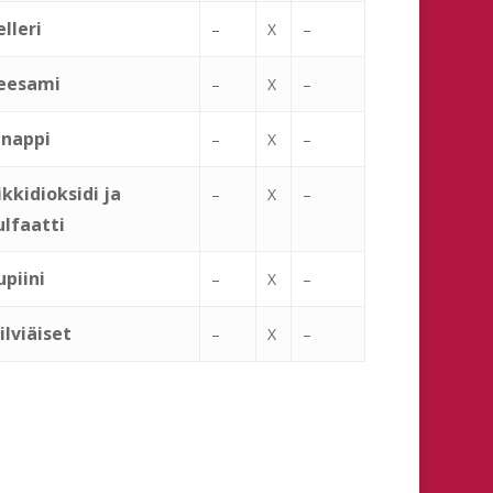
elleri
–
X
–
eesami
–
X
–
inappi
–
X
–
ikkidioksidi ja
–
X
–
ulfaatti
upiini
–
X
–
ilviäiset
–
X
–