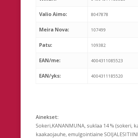
Valio Aimo:
8047878
Meira Nova:
107499
Patu:
109382
EAN/me:
4004311085523
EAN/yks:
4004311185520
Ainekset:
Sokeri,KANANMUNA, suklaa 14 % (sokeri, ka
kaakaojauhe, emulgointiaine SOIJALESITIINI