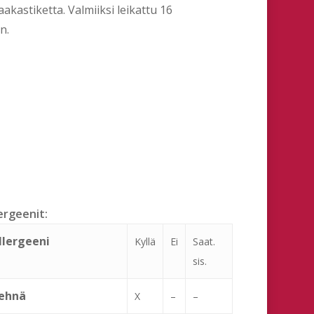
akastiketta. Valmiiksi leikattu 16
n.
ergeenit:
llergeeni
Kyllä
Ei
Saat.
sis.
ehnä
X
–
–