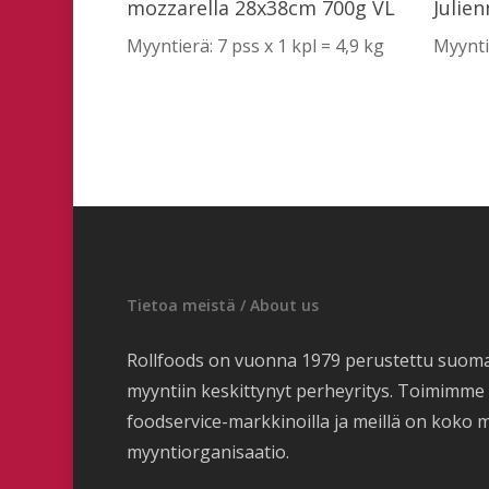
mozzarella 28x38cm 700g VL
Julien
Myyntierä: 7 pss x 1 kpl = 4,9 kg
Myynti
Tietoa meistä / About us
Rollfoods on vuonna 1979 perustettu suom
myyntiin keskittynyt perheyritys. Toimimm
foodservice-markkinoilla ja meillä on koko 
myyntiorganisaatio.