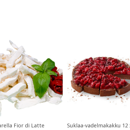
Lue Lisää
Lue Lisää
rella Fior di Latte
Suklaa-vadelmakakku 12 