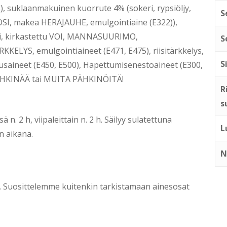
suklaanmakuinen kuorrute 4% (sokeri, rypsiöljy,
S
SI, makea HERAJAUHE, emulgointiaine (E322)),
pi, kirkastettu VOI, MANNASUURIMO,
S
KKELYS, emulgointiaineet (E471, E475), riisitärkkelys,
S
tatusaineet (E450, E500), Hapettumisenestoaineet (E300,
APÄHKINÄÄ tai MUITA PÄHKINÖITÄ!
R
s
. 2 h, viipaleittain n. 2 h. Säilyy sulatettuna
L
n aikana.
N
ti. Suosittelemme kuitenkin tarkistamaan ainesosat