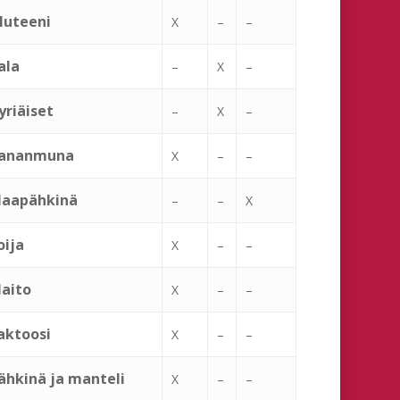
luteeni
X
–
–
ala
–
X
–
yriäiset
–
X
–
ananmuna
X
–
–
aapähkinä
–
–
X
oija
X
–
–
aito
X
–
–
aktoosi
X
–
–
ähkinä ja manteli
X
–
–