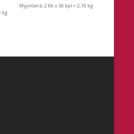
Myyntierä: 2 ltk x 36 kpl = 2,16 kg
8 kg