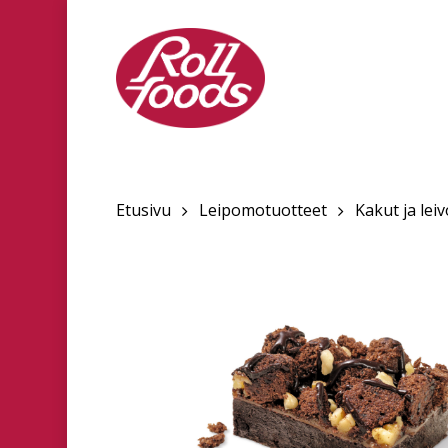
Skip
to
main
content
Etusivu
Leipomotuotteet
Kakut ja lei