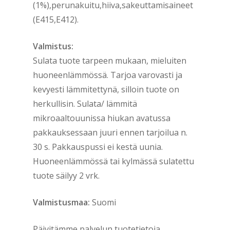
(1%),perunakuitu,hiiva,sakeuttamisaineet
(E415,E412).
Valmistus:
Sulata tuote tarpeen mukaan, mieluiten
huoneenlämmössä. Tarjoa varovasti ja
kevyesti lämmitettynä, silloin tuote on
herkullisin. Sulata/ lämmitä
mikroaaltouunissa hiukan avatussa
pakkauksessaan juuri ennen tarjoilua n.
30 s. Pakkauspussi ei kestä uunia.
Huoneenlämmössä tai kylmässä sulatettu
tuote säilyy 2 vrk.
Valmistusmaa:
Suomi
Päivitämme palvelun tuotetietoja