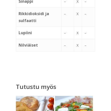
Sinappi
–
X
–
Rikkidioksidi ja
–
X
–
sulfaatti
Lupiini
–
X
–
Nilviäiset
–
X
–
Tutustu myös