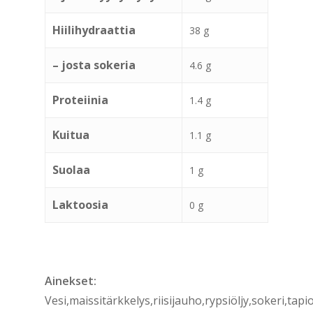
Hiilihydraattia
38 g
– josta sokeria
4.6 g
Proteiinia
1.4 g
Kuitua
1.1 g
Suolaa
1 g
Laktoosia
0 g
Ainekset:
Vesi,maissitärkkelys,riisijauho,rypsiöljy,sokeri,tap