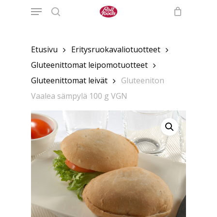
Menu
Skip
to
search
main
content
Etusivu
Eritysruokavaliotuotteet
Gluteenittomat leipomotuotteet
Gluteenittomat leivät
Gluteeniton
Vaalea sämpylä 100 g VGN