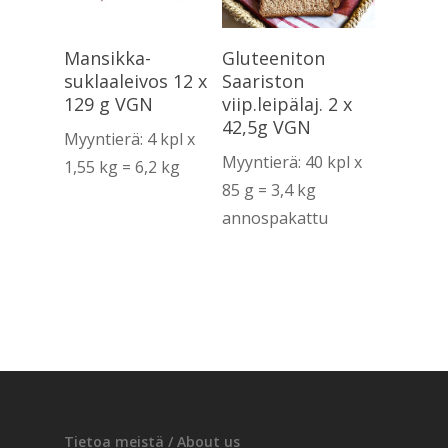
Lue Lisää
Lue Lisää
Mansikka-
Gluteeniton
suklaaleivos 12 x
Saariston
129 g VGN
viip.leipälaj. 2 x
42,5g VGN
Myyntierä: 4 kpl x
Myyntierä: 40 kpl x
1,55 kg = 6,2 kg
85 g = 3,4 kg
annospakattu
Tietoa meistä / About us