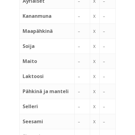
Äyriäiset
–
X
–
Kananmuna
–
X
–
Maapähkinä
–
X
–
Soija
–
X
–
Maito
–
X
–
Laktoosi
–
X
–
Pähkinä ja manteli
–
X
–
Selleri
–
X
–
Seesami
–
X
–