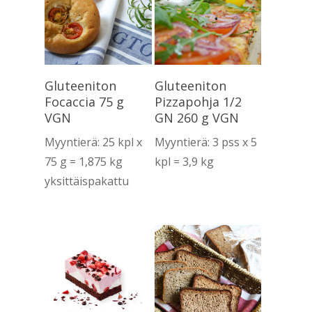
Lue Lisää
Lue Lisää
Gluteeniton
Gluteeniton
Focaccia 75 g
Pizzapohja 1/2
VGN
GN 260 g VGN
Myyntierä: 25 kpl x
Myyntierä: 3 pss x 5
75 g = 1,875 kg
kpl = 3,9 kg
yksittäispakattu