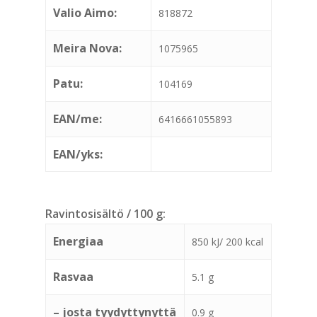
Valio Aimo:
818872
Meira Nova:
1075965
Patu:
104169
EAN/me:
6416661055893
EAN/yks:
Ravintosisältö / 100 g:
Energiaa
850 kJ/ 200 kcal
Rasvaa
5.1 g
– josta tyydyttynyttä
0.9 g