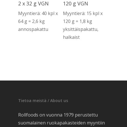
2 x 32 g VGN
120 g VGN
Myyntierä: 40 kpl x
Myyntierä: 15 kpl x
64 g = 2,6 kg
120 g = 1,8 kg
annospakattu
yksittäispakattu,
halkaist
Tietoa meistä / About us
Rollfoods on vuonna 1979 perustettu
suomalainen ruokapakasteiden myyntiin