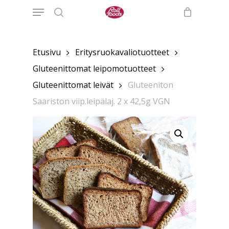
Menu
Skip
to
search
main
content
Etusivu
Eritysruokavaliotuotteet
Gluteenittomat leipomotuotteet
Gluteenittomat leivät
Gluteeniton
Saariston viip.leipälaj. 2 x 42,5g VGN