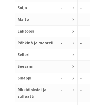
Soija
–
X
–
Maito
–
X
–
Laktoosi
–
X
–
Pähkinä ja manteli
–
X
–
Selleri
–
X
–
Seesami
–
X
–
Sinappi
–
X
–
Rikkidioksidi ja
–
X
–
sulfaatti