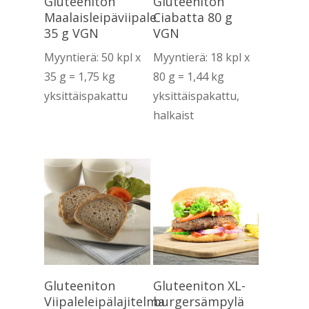
Gluteeniton
Gluteeniton
Maalaisleipäviipale
Ciabatta 80 g
35 g VGN
VGN
Myyntierä: 50 kpl x
Myyntierä: 18 kpl x
35 g = 1,75 kg
80 g = 1,44 kg
yksittäispakattu
yksittäispakattu,
halkaist
Lue Lisää
Lue Lisää
Gluteeniton
Gluteeniton XL-
Viipaleleipälajitelma
burgersämpylä