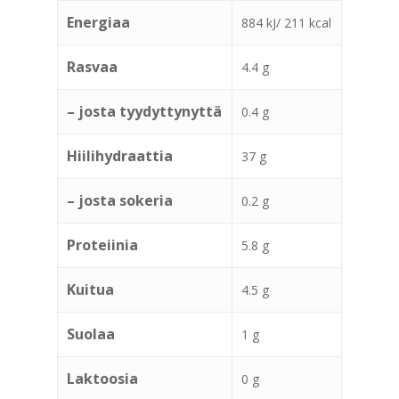
Energiaa
884 kJ/ 211 kcal
Rasvaa
4.4 g
– josta tyydyttynyttä
0.4 g
Hiilihydraattia
37 g
– josta sokeria
0.2 g
Proteiinia
5.8 g
Kuitua
4.5 g
Suolaa
1 g
Laktoosia
0 g