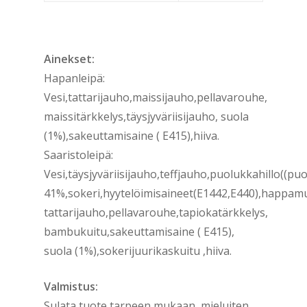
Ainekset:
Hapanleipä:
Vesi,tattarijauho,maissijauho,pellavarouhe,
maissitärkkelys,täysjyväriisijauho, suola
(1%),sakeuttamisaine ( E415),hiiva.
Saaristoleipä:
Vesi,täysjyväriisijauho,teffjauho,puolukkahillo((pu
41%,sokeri,hyytelöimisaineet(E1442,E440),happamu
tattarijauho,pellavarouhe,tapiokatärkkelys,
bambukuitu,sakeuttamisaine ( E415),
suola (1%),sokerijuurikaskuitu ,hiiva.
Valmistus:
Sulata tuote tarpeen mukaan, mieluiten