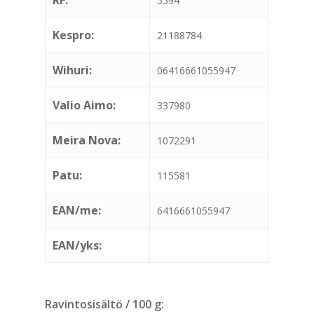
5594
Kespro:
21188784
Wihuri:
06416661055947
Valio Aimo:
337980
Meira Nova:
1072291
Patu:
115581
EAN/me:
6416661055947
EAN/yks:
Ravintosisältö / 100 g: