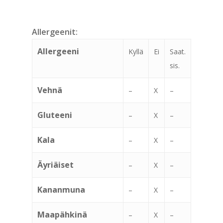
Allergeenit:
Allergeeni
Kyllä
Ei
Saat.
sis.
Vehnä
–
X
–
Gluteeni
–
X
–
Kala
–
X
–
Äyriäiset
–
X
–
Kananmuna
–
X
–
Maapähkinä
–
X
–