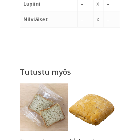
Lupiini
–
X
–
Nilviäiset
–
X
–
Tutustu myös
Lue Lisää
Lue Lisää