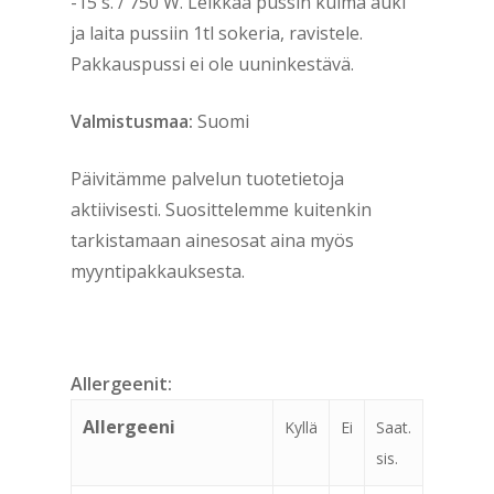
-15 s. / 750 W. Leikkaa pussin kulma auki
ja laita pussiin 1tl sokeria, ravistele.
Pakkauspussi ei ole uuninkestävä.
Valmistusmaa:
Suomi
Päivitämme palvelun tuotetietoja
aktiivisesti. Suosittelemme kuitenkin
tarkistamaan ainesosat aina myös
myyntipakkauksesta.
Allergeenit:
Allergeeni
Kyllä
Ei
Saat.
sis.