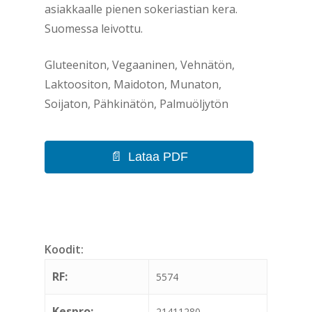
asiakkaalle pienen sokeriastian kera.
Suomessa leivottu.
Gluteeniton, Vegaaninen, Vehnätön,
Laktoositon, Maidoton, Munaton,
Soijaton, Pähkinätön, Palmuöljytön
Lataa PDF
Koodit:
RF:
5574
Kespro:
21411280