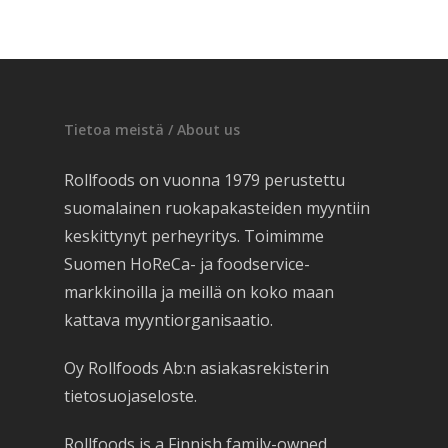
Tietoa meistä / About us
Rollfoods on vuonna 1979 perustettu
suomalainen ruokapakasteiden myyntiin
keskittynyt perheyritys. Toimimme
Suomen HoReCa- ja foodservice-
markkinoilla ja meillä on koko maan
kattava myyntiorganisaatio.
Oy Rollfoods Ab:n asiakasrekisterin
tietosuojaseloste.
Rollfoods is a Finnish family-owned