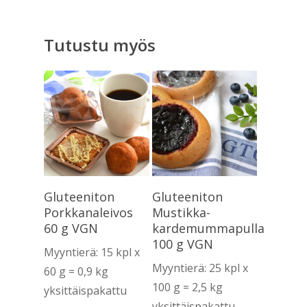
Tutustu myös
Lue Lisää
Lue Lisää
Gluteeniton
Gluteeniton
Porkkanaleivos
Mustikka-
60 g VGN
kardemummapulla
100 g VGN
Myyntierä: 15 kpl x
Myyntierä: 25 kpl x
60 g = 0,9 kg
100 g = 2,5 kg
yksittäispakattu
yksittäispakattu