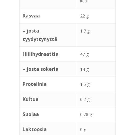
kcal
Rasvaa
22 g
– josta
1.7 g
tyydyttynyttä
Hiilihydraattia
47 g
– josta sokeria
14 g
Proteiinia
1.5 g
Kuitua
0.2 g
Suolaa
0.78 g
Laktoosia
0 g