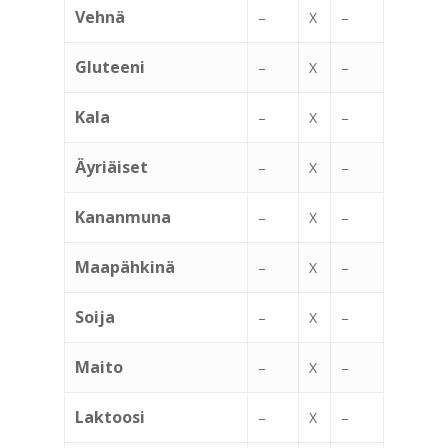
Vehnä
–
X
–
Gluteeni
–
X
–
Kala
–
X
–
Äyriäiset
–
X
–
Kananmuna
–
X
–
Maapähkinä
–
X
–
Soija
–
X
–
Maito
–
X
–
Laktoosi
–
X
–