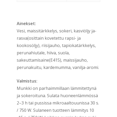
Ainekset:
Vesi, maissitärkkelys, sokeri, kasviöljy ja-
rasva(osittain kovetettu rapsi- ja
kookosöljy), riisijauho, tapiokatärkkelys,
perunahiutale, hiiva, suola,
sakeuttamisaine(E415), maissijauho,
perunakuitu, kardemumma, vanilja-aromi.
Valmistus:
Munkki on parhaimmillaan lämmitettynä
ja sokeroituna. Sulata huoneenlämmössä
2–3 h tai pussissa mikroaaltouunissa 30 s.
/ 750 W. Sulaneen tuotteen lämmitys 10