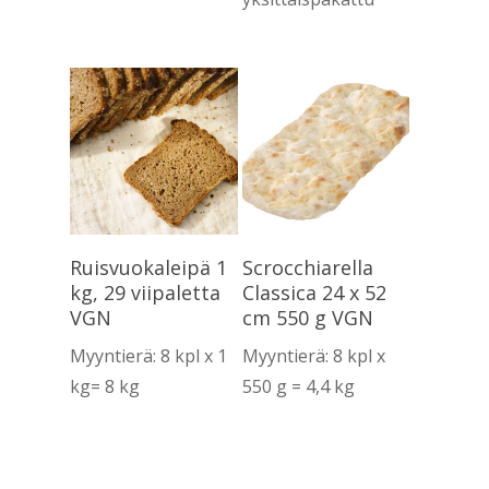
Lue Lisää
Lue Lisää
Ruisvuokaleipä 1
Scrocchiarella
kg, 29 viipaletta
Classica 24 x 52
VGN
cm 550 g VGN
Myyntierä: 8 kpl x 1
Myyntierä: 8 kpl x
kg= 8 kg
550 g = 4,4 kg