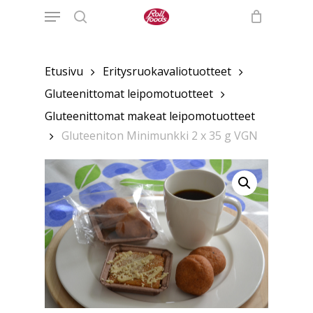
Menu
Skip
to
search
main
content
Etusivu
Eritysruokavaliotuotteet
Gluteenittomat leipomotuotteet
Gluteenittomat makeat leipomotuotteet
Gluteeniton Minimunkki 2 x 35 g VGN