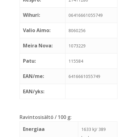
Wihuri:
06416661055749
Valio Aimo:
8060256
Meira Nova:
1073229
Patu:
115584
EAN/me:
6416661055749
EAN/yks:
Ravintosisältö / 100 g:
Energiaa
1633 kJ/ 389