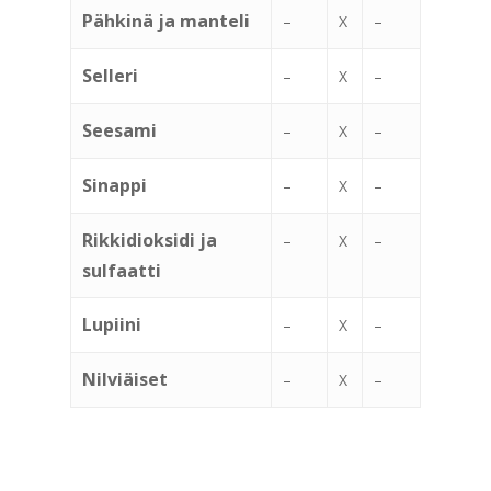
Pähkinä ja manteli
–
X
–
Selleri
–
X
–
Seesami
–
X
–
Sinappi
–
X
–
Rikkidioksidi ja
–
X
–
sulfaatti
Lupiini
–
X
–
Nilviäiset
–
X
–