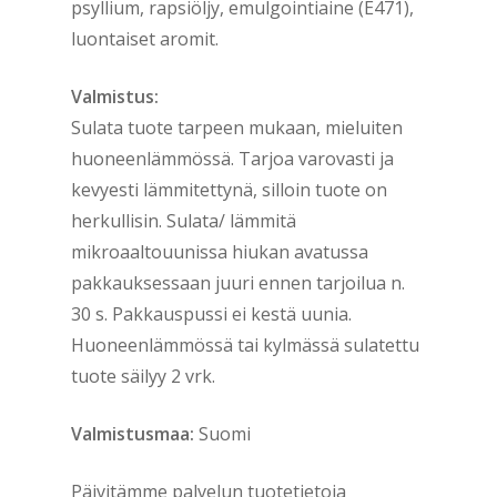
psyllium, rapsiöljy, emulgointiaine (E471),
luontaiset aromit.
Valmistus:
Sulata tuote tarpeen mukaan, mieluiten
huoneenlämmössä. Tarjoa varovasti ja
kevyesti lämmitettynä, silloin tuote on
herkullisin. Sulata/ lämmitä
mikroaaltouunissa hiukan avatussa
pakkauksessaan juuri ennen tarjoilua n.
30 s. Pakkauspussi ei kestä uunia.
Huoneenlämmössä tai kylmässä sulatettu
tuote säilyy 2 vrk.
Valmistusmaa:
Suomi
Päivitämme palvelun tuotetietoja