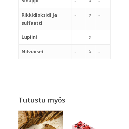
Sinappi
–
X
–
Rikkidioksidi ja
–
X
–
sulfaatti
Lupiini
–
X
–
Nilviäiset
–
X
–
Tutustu myös