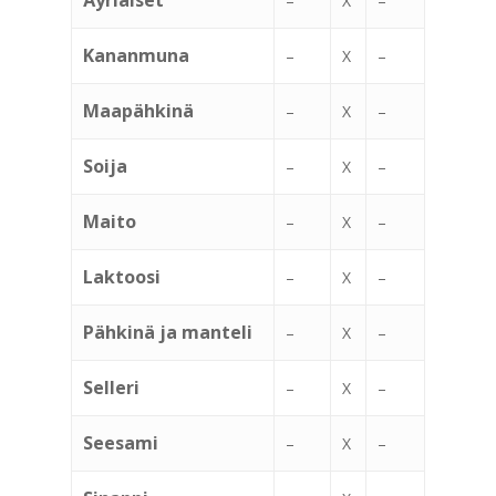
Äyriäiset
–
X
–
Kananmuna
–
X
–
Maapähkinä
–
X
–
Soija
–
X
–
Maito
–
X
–
Laktoosi
–
X
–
Pähkinä ja manteli
–
X
–
Selleri
–
X
–
Seesami
–
X
–