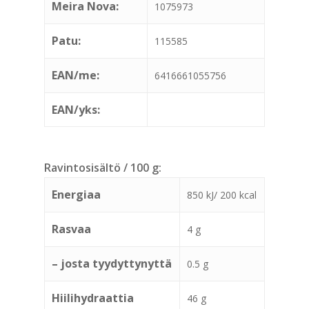
Meira Nova:
1075973
Patu:
115585
EAN/me:
6416661055756
EAN/yks:
Ravintosisältö / 100 g:
Energiaa
850 kJ/ 200 kcal
Rasvaa
4 g
– josta tyydyttynyttä
0.5 g
Hiilihydraattia
46 g