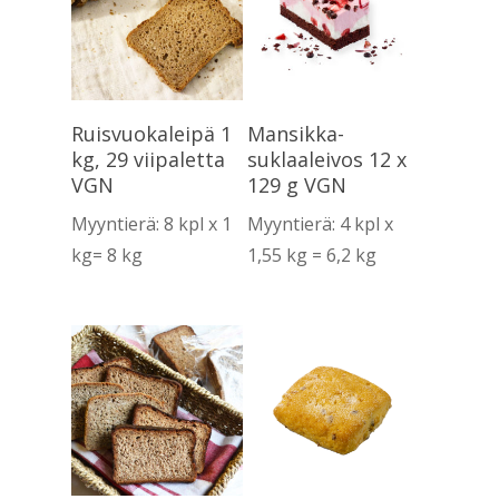
Lue Lisää
Lue Lisää
Ruisvuokaleipä 1
Mansikka-
kg, 29 viipaletta
suklaaleivos 12 x
VGN
129 g VGN
Myyntierä: 8 kpl x 1
Myyntierä: 4 kpl x
kg= 8 kg
1,55 kg = 6,2 kg