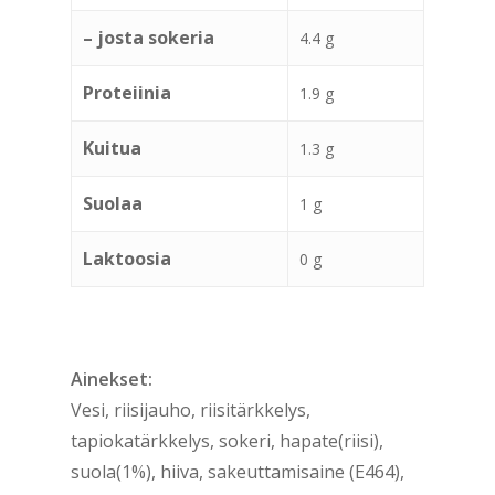
– josta sokeria
4.4 g
Proteiinia
1.9 g
Kuitua
1.3 g
Suolaa
1 g
Laktoosia
0 g
Ainekset:
Vesi, riisijauho, riisitärkkelys,
tapiokatärkkelys, sokeri, hapate(riisi),
suola(1%), hiiva, sakeuttamisaine (E464),