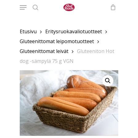
Menu
Skip
to
search
main
content
Etusivu
Eritysruokavaliotuotteet
Gluteenittomat leipomotuotteet
Gluteenittomat leivät
Gluteeniton Hot
dog -sämpylä 75 g VGN