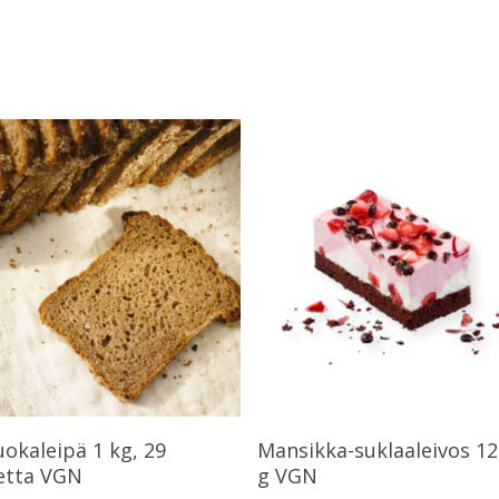
Lue Lisää
Lue Lisää
uokaleipä 1 kg, 29
Mansikka-suklaaleivos 12
letta VGN
g VGN