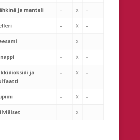
ähkinä ja manteli
–
X
–
elleri
–
X
–
eesami
–
X
–
inappi
–
X
–
ikkidioksidi ja
–
X
–
ulfaatti
upiini
–
X
–
ilviäiset
–
X
–