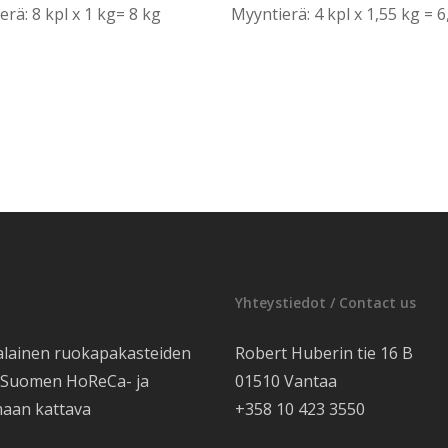
erä: 8 kpl x 1 kg= 8 kg
Myyntierä: 4 kpl x 1,55 kg = 6
Yhteystiedot / Contact us
alainen ruokapakasteiden
Robert Huberin tie 16 B
e Suomen HoReCa- ja
01510 Vantaa
maan kattava
+358 10 423 3550