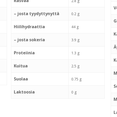
Rasvaa
2.8 g
V
– josta tyydyttynyttä
0.2 g
G
Hiilihydraattia
44 g
K
– josta sokeria
3.9 g
Ä
Proteiinia
1.3 g
K
Kuitua
2.5 g
M
Suolaa
0.75 g
S
Laktoosia
0 g
M
L