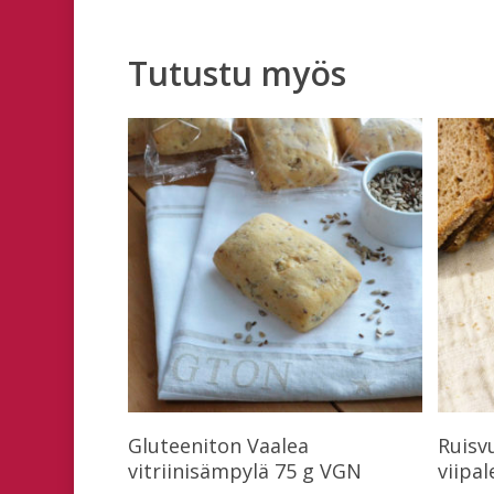
Tutustu myös
Lue Lisää
Gluteeniton Vaalea
Ruisv
vitriinisämpylä 75 g VGN
viipa