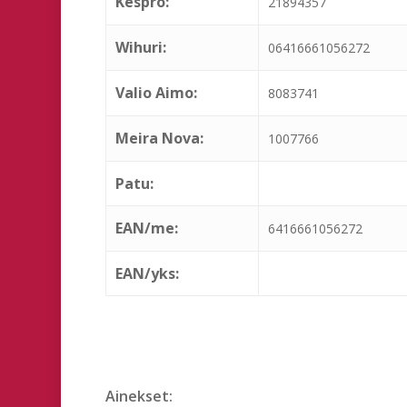
Kespro:
21894357
Wihuri:
06416661056272
Valio Aimo:
8083741
Meira Nova:
1007766
Patu:
EAN/me:
6416661056272
EAN/yks:
Ainekset: