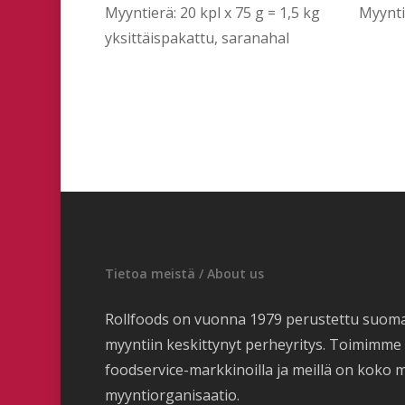
Myyntierä: 20 kpl x 75 g = 1,5 kg
Myynti
yksittäispakattu, saranahal
Tietoa meistä / About us
Rollfoods on vuonna 1979 perustettu suom
myyntiin keskittynyt perheyritys. Toimimm
foodservice-markkinoilla ja meillä on koko 
myyntiorganisaatio.