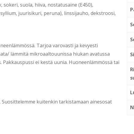
y, sokeri, suola, hiiva, nostatusaine (E450),
P
yllium, juurisikuri, peruna), linssijauho, dekstroosi,
S
S
neenlämmössä. Tarjoa varovasti ja kevyesti
Sulata/ lämmitä mikroaaltouunissa hiukan avatussa
S
 s. Pakkauspussi ei kestä uunia. Huoneenlämmössä tai
R
s
L
ti. Suosittelemme kuitenkin tarkistamaan ainesosat
N