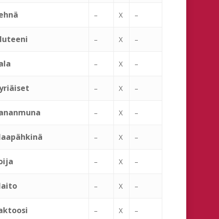
ehnä
–
X
–
luteeni
–
X
–
ala
–
X
–
yriäiset
–
X
–
ananmuna
–
X
–
aapähkinä
–
X
–
oija
–
X
–
aito
–
X
–
aktoosi
–
X
–