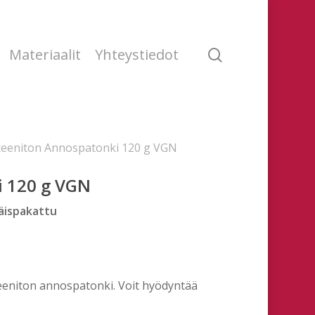
search
Materiaalit
Yhteystiedot
teeniton Annospatonki 120 g VGN
i 120 g VGN
täispakattu
teeniton annospatonki. Voit hyödyntää