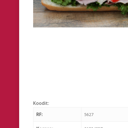
Hit enter to search or ESC to close
Koodit:
RF:
5627