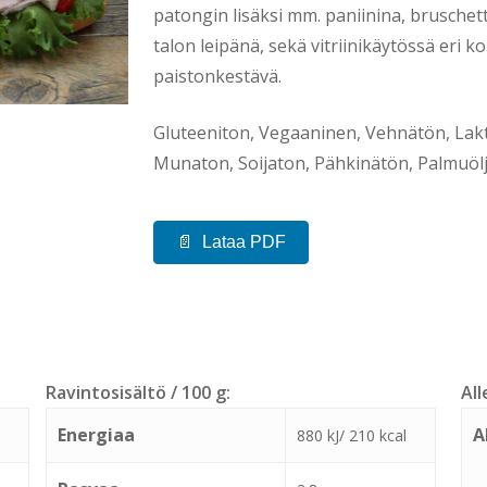
patongin lisäksi mm. paniinina, bruschet
talon leipänä, sekä vitriinikäytössä eri k
paistonkestävä.
Gluteeniton, Vegaaninen, Vehnätön, La
Munaton, Soijaton, Pähkinätön, Palmuöl
Lataa PDF
Ravintosisältö / 100 g:
All
Energiaa
A
880 kJ/ 210 kcal