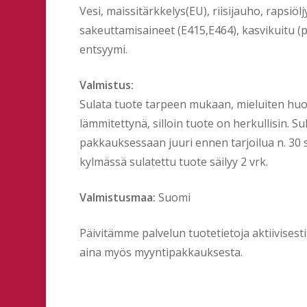
Vesi, maissitärkkelys(EU), riisijauho, rapsiölj
sakeuttamisaineet (E415,E464), kasvikuitu (ps
entsyymi.
Valmistus:
Sulata tuote tarpeen mukaan, mieluiten huo
lämmitettynä, silloin tuote on herkullisin. 
pakkauksessaan juuri ennen tarjoilua n. 30
kylmässä sulatettu tuote säilyy 2 vrk.
Valmistusmaa:
Suomi
Päivitämme palvelun tuotetietoja aktiivises
aina myös myyntipakkauksesta.