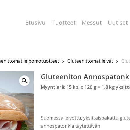
Etusivu
Tuotteet
Messut
Uutiset
eenittomat leipomotuotteet
Gluteenittomat leivät
Glu
Gluteeniton Annospatonk
Myyntierä: 15 kpl x 120 g = 1,8 kg yksit
Suomessa leivottu, yksittäispakattu glu
annospatonkia täytettävän