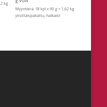
g VGN
,2 kg
Myyntierä: 18 kpl x 90 g = 1,62 kg
yksittäispakattu, halkaist