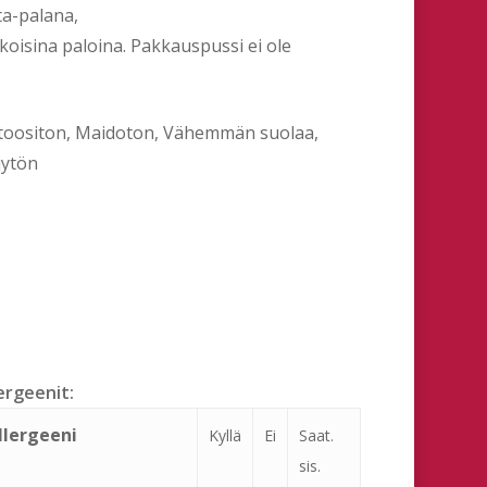
ta-palana,
okoisina paloina. Pakkauspussi ei ole
ktoositon, Maidoton, Vähemmän suolaa,
jytön
ergeenit:
llergeeni
Kyllä
Ei
Saat.
sis.