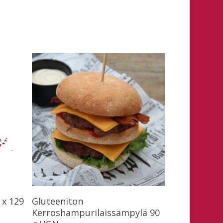
Lue Lisää
 x 129
Gluteeniton
Kerroshampurilaissämpylä 90