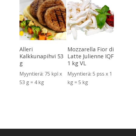
Lue Lisää
Lue Lisää
Alleri
Mozzarella Fior di
Kalkkunapihvi 53
Latte Julienne IQF
g
1 kg VL
Myyntierä: 75 kpl x
Myyntierä: 5 pss x 1
53 g = 4 kg
kg = 5 kg