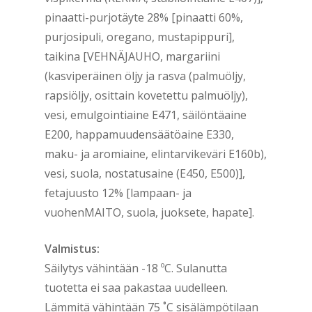
pinaatti-purjotäyte 28% [pinaatti 60%,
purjosipuli, oregano, mustapippuri],
taikina [VEHNÄJAUHO, margariini
(kasviperäinen öljy ja rasva (palmuöljy,
rapsiöljy, osittain kovetettu palmuöljy),
vesi, emulgointiaine E471, säilöntäaine
E200, happamuudensäätöaine E330,
maku- ja aromiaine, elintarvikeväri E160b),
vesi, suola, nostatusaine (E450, E500)],
fetajuusto 12% [lampaan- ja
vuohenMAITO, suola, juoksete, hapate].
Valmistus:
Säilytys vähintään -18 ºC. Sulanutta
tuotetta ei saa pakastaa uudelleen.
Lämmitä vähintään 75 ˚C sisälämpötilaan