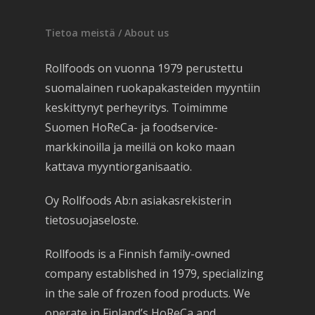
Tietoa meistä / About us
Rollfoods on vuonna 1979 perustettu
suomalainen ruokapakasteiden myyntiin
keskittynyt perheyritys. Toimimme
Suomen HoReCa- ja foodservice-
markkinoilla ja meillä on koko maan
kattava myyntiorganisaatio.
Oy Rollfoods Ab:n asiakasrekisterin
tietosuojaseloste.
Rollfoods is a Finnish family-owned
company established in 1979, specializing
in the sale of frozen food products. We
operate in Finland’s HoReCa and