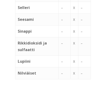
Selleri
–
X
–
Seesami
–
X
–
Sinappi
–
X
–
Rikkidioksidi ja
–
X
–
sulfaatti
Lupiini
–
X
–
Nilviäiset
–
X
–