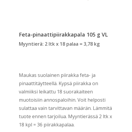
Feta-pinaattipiirakkapala 105 g VL
Myyntierä: 2 ltk x 18 palaa = 3,78 kg
Maukas suolainen piirakka feta- ja
pinaattitäytteellä. Kypsä piirakka on
valmiiksi leikattu 18 suorakaiteen
muotoisiin annospaloihin. Voit helposti
sulattaa vain tarvittavan määrän. Lämmitä
tuote ennen tarjoilua. Myyntierässä 2 ltk x
18 kpl = 36 piirakkapalaa.