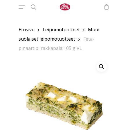
Menu
Skip
to
search
main
content
Etusivu
Leipomotuotteet
Muut
suolaiset leipomotuotteet
Feta-
pinaattipiirakkapala 105 g VL