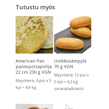
Tutustu myös
Lue Lisää
Lue Lisää
American Pan
Unikkosämpylä
pannupizzapohja
70 g VGN
22 cm 230 g VGN
Myyntierä: 12 pss x
Myyntierä: 4 pss x 5
5 kpl = 4,2 kg
kpl = 4,6 kg
saranahalkaistu