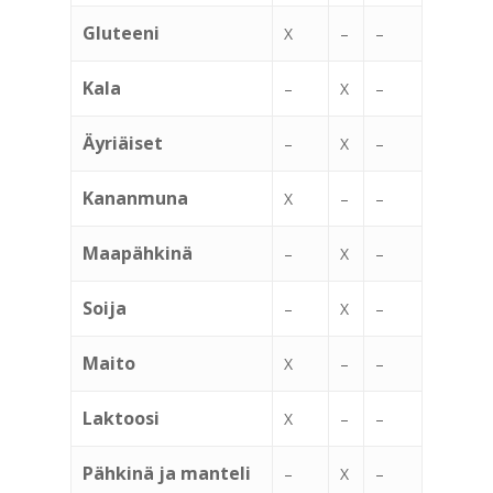
Gluteeni
X
–
–
Kala
–
X
–
Äyriäiset
–
X
–
Kananmuna
X
–
–
Maapähkinä
–
X
–
Soija
–
X
–
Maito
X
–
–
Laktoosi
X
–
–
Pähkinä ja manteli
–
X
–