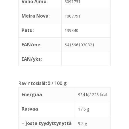
Valio Aimo:
8091751
Meira Nova:
1007791
Patu:
139840
EAN/me:
6416661030821
EAN/yks:
Ravintosisältö / 100 g:
Energiaa
954 kJ/ 228 kcal
Rasvaa
17.6 g
– josta tyydyttynyttä
9.2 g