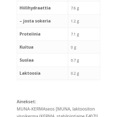
Hiilihydraattia
7.6 g
– josta sokeria
1.2 g
Proteiinia
7.1 g
Kuitua
0 g
Suolaa
0.7 g
Laktoosia
0.2 g
Ainekset:
MUNA-KERMAseos [MUNA, laktoositon
vispikerma (KERMA, stabilointiaine E407)],