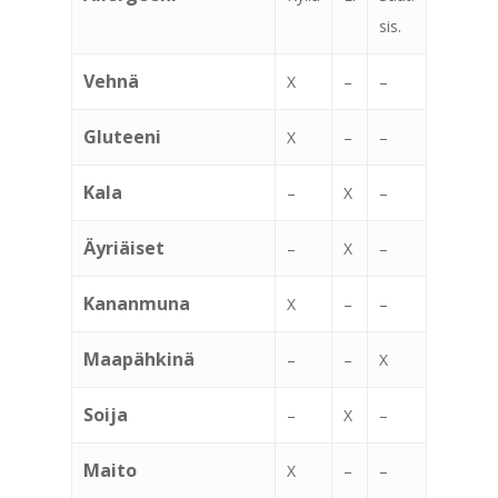
sis.
Vehnä
X
–
–
Gluteeni
X
–
–
Kala
–
X
–
Äyriäiset
–
X
–
Kananmuna
X
–
–
Maapähkinä
–
–
X
Soija
–
X
–
Maito
X
–
–