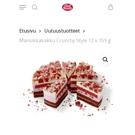
Menu
Skip
to
search
main
content
Etusivu
Uutuustuotteet
Mansikkakakku Crunchy Style 12 x 159 g