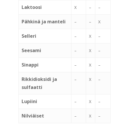
Laktoosi
X
–
–
Pähkinä ja manteli
–
–
X
Selleri
–
X
–
Seesami
–
X
–
Sinappi
–
X
–
Rikkidioksidi ja
–
X
–
sulfaatti
Lupiini
–
X
–
Nilviäiset
–
X
–