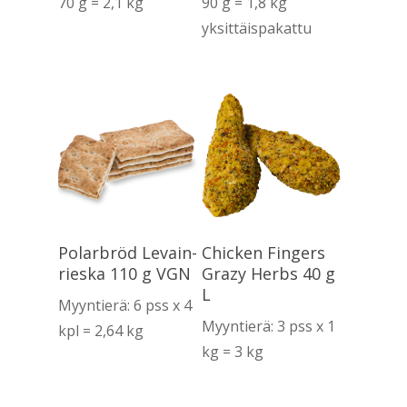
70 g = 2,1 kg
90 g = 1,8 kg
yksittäispakattu
Lue Lisää
Lue Lisää
Polarbröd Levain-
Chicken Fingers
rieska 110 g VGN
Grazy Herbs 40 g
L
Myyntierä: 6 pss x 4
Myyntierä: 3 pss x 1
kpl = 2,64 kg
kg = 3 kg