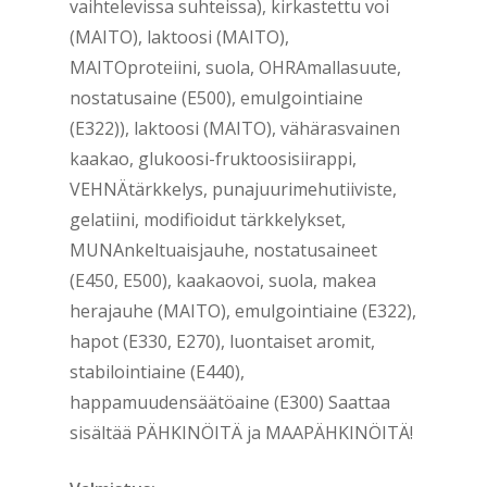
vaihtelevissa suhteissa), kirkastettu voi
(MAITO), laktoosi (MAITO),
MAITOproteiini, suola, OHRAmallasuute,
nostatusaine (E500), emulgointiaine
(E322)), laktoosi (MAITO), vähärasvainen
kaakao, glukoosi-fruktoosisiirappi,
VEHNÄtärkkelys, punajuurimehutiiviste,
gelatiini, modifioidut tärkkelykset,
MUNAnkeltuaisjauhe, nostatusaineet
(E450, E500), kaakaovoi, suola, makea
herajauhe (MAITO), emulgointiaine (E322),
hapot (E330, E270), luontaiset aromit,
stabilointiaine (E440),
happamuudensäätöaine (E300) Saattaa
sisältää PÄHKINÖITÄ ja MAAPÄHKINÖITÄ!