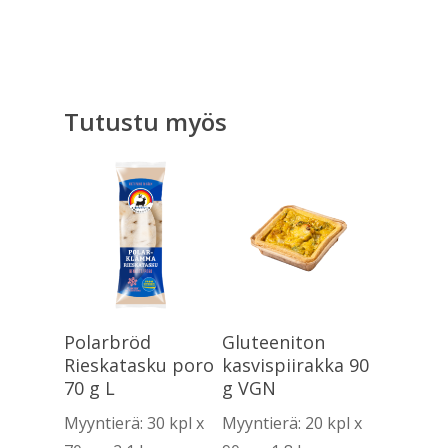
Tutustu myös
Lue Lisää
Lue Lisää
Polarbröd
Gluteeniton
Rieskatasku poro
kasvispiirakka 90
70 g L
g VGN
Myyntierä: 30 kpl x
Myyntierä: 20 kpl x