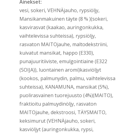
Ainekset:
vesi, sokeri, VEHNÄjauho, rypsiöljy,
Mansikanmakuinen täyte (8 % )(sokeri,
kasvirasvat (kaakao, auringonkukka,
vaihtelevissa suhteissa), rypsiöljy,
rasvaton MAITOjauhe, maltodekstriini,
kuivatut mansikat, happo (E330),
punajuuritiiviste, emulgointiaine (E322
(SOIJA)), luontainen aromi)kasviöljyt
(kookos, palmunydin, palmu, vaihtelevissa
suhteissa), KANAMUNA, mansikat (5%),
puolirasvainen tuorejuusto (4%)(MAITO),
fraktioitu palmuydinöljy, rasvaton
MAITOjauhe, dekstroosi, TÄYSMAITO,
keksimurut (VEHNÄjauho, sokeri,
kasviöljyt (auringonkukka, rypsi,