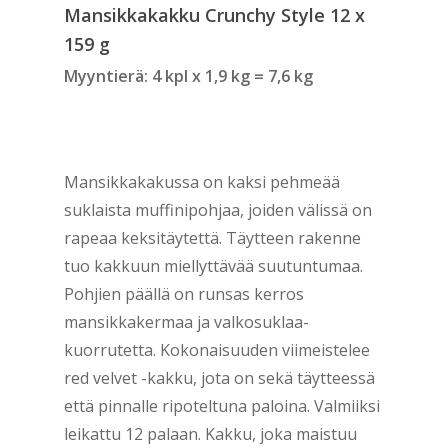
Mansikkakakku Crunchy Style 12 x
159 g
Myyntierä: 4 kpl x 1,9 kg = 7,6 kg
Mansikkakakussa on kaksi pehmeää
suklaista muffinipohjaa, joiden välissä on
rapeaa keksitäytettä. Täytteen rakenne
tuo kakkuun miellyttävää suutuntumaa.
Pohjien päällä on runsas kerros
mansikkakermaa ja valkosuklaa-
kuorrutetta. Kokonaisuuden viimeistelee
red velvet -kakku, jota on sekä täytteessä
että pinnalle ripoteltuna paloina. Valmiiksi
leikattu 12 palaan. Kakku, joka maistuu