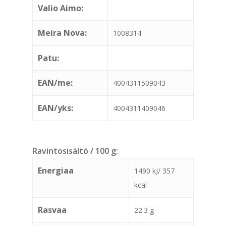
Valio Aimo:
Meira Nova:
1008314
Patu:
EAN/me:
4004311509043
EAN/yks:
4004311409046
Ravintosisältö / 100 g:
Energiaa
1490 kJ/ 357
kcal
Rasvaa
22.3 g