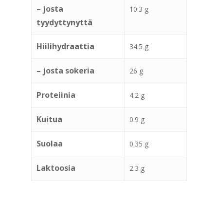
– josta
10.3 g
tyydyttynyttä
Hiilihydraattia
34.5 g
– josta sokeria
26 g
Proteiinia
4.2 g
Kuitua
0.9 g
Suolaa
0.35 g
Laktoosia
2.3 g