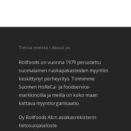
Tietoa meistä / About us
Rollfoods on vuonna 1979 perustettu
suomalainen ruokapakasteiden myyntiin
keskittynyt perheyritys. Toimimme
Suomen HoReCa- ja foodservice-
markkinoilla ja meillä on koko maan
kattava myyntiorganisaatio.
Oy Rollfoods Ab:n asiakasrekisterin
tietosuojaseloste.